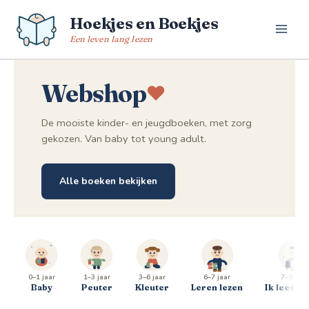
Spring
Hoekjes en Boekjes
naar
de
Een leven lang lezen
inhoud
Webshop
De mooiste kinder- en jeugdboeken, met zorg
gekozen. Van baby tot young adult.
Alle boeken bekijken
0–1 jaar
1–3 jaar
3–6 jaar
6–7 jaar
7–9 jaar
Baby
Peuter
Kleuter
Leren lezen
Ik lees al 