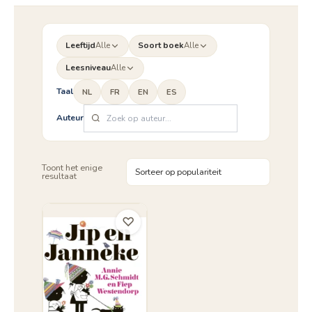
Leeftijd
Alle
Soort boek
Alle
Leesniveau
Alle
Taal
NL
FR
EN
ES
Auteur
Toont het enige
resultaat
♡