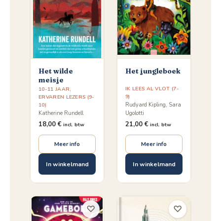
Het wilde
Het jungleboek
meisje
IK LEES AL VLOT (7-
10-11 JAAR
,
9)
ERVAREN LEZERS (9-
Rudyard Kipling, Sara
10)
Ugolotti
Katherine Rundell
21,00
€
18,00
€
incl. btw
incl. btw
Meer info
Meer info
In winkelmand
In winkelmand
♡
♡