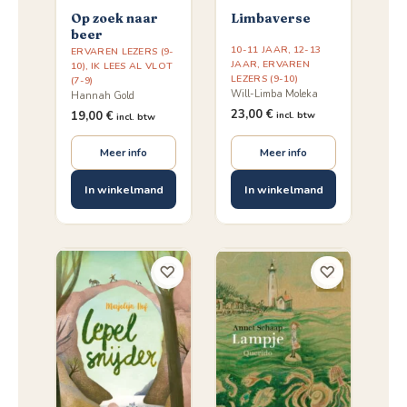
Op zoek naar
Limbaverse
beer
10-11 JAAR
,
12-13
ERVAREN LEZERS (9-
JAAR
,
ERVAREN
10)
,
IK LEES AL VLOT
LEZERS (9-10)
(7-9)
Will-Limba Moleka
Hannah Gold
23,00
€
19,00
€
incl. btw
incl. btw
Meer info
Meer info
In winkelmand
In winkelmand
♡
♡