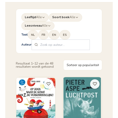
Leeftijd
Alle
Soort boek
Alle
Leesniveau
Alle
Taal
NL
FR
EN
ES
Auteur
Resultaat 1–12 van de 48
Gesorteerd
resultaten wordt getoond
op
populariteit
♡
♡