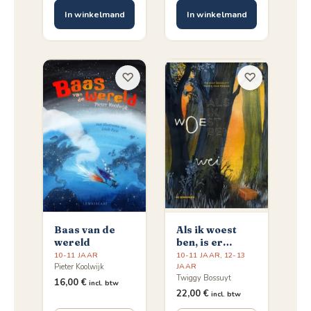
In winkelmand
In winkelmand
♡
♡
Baas van de
Als ik woest
wereld
ben, is er
weinig wow
10-11 JAAR
10-11 JAAR
,
12-13
JAAR
Pieter Koolwijk
Twiggy Bossuyt
16,00
€
incl. btw
22,00
€
incl. btw