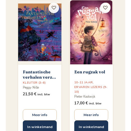
♡
♡
Fantastische
Een rugzak vol
verhalen verzin
je zelf
10-11 JAAR
,
KLEUTER (3-6)
ERVAREN LEZERS (9-
Peggy Nille
10)
21,50
€
incl. btw
Pieter Koolwijk
17,00
€
incl. btw
Meer info
Meer info
In winkelmand
In winkelmand