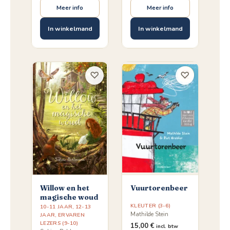
Meer info
Meer info
In winkelmand
In winkelmand
♡
♡
Willow en het
Vuurtorenbeer
magische woud
KLEUTER (3-6)
10-11 JAAR
,
12-13
Mathilde Stein
JAAR
,
ERVAREN
LEZERS (9-10)
15,00
€
incl. btw