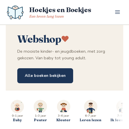
Spring
Hoekjes en Boekjes
naar
de
Een leven lang lezen
inhoud
Webshop
De mooiste kinder- en jeugdboeken, met zorg
gekozen. Van baby tot young adult.
Alle boeken bekijken
0–1 jaar
1–3 jaar
3–6 jaar
6–7 jaar
7–9 jaar
Baby
Peuter
Kleuter
Leren lezen
Ik lees al 