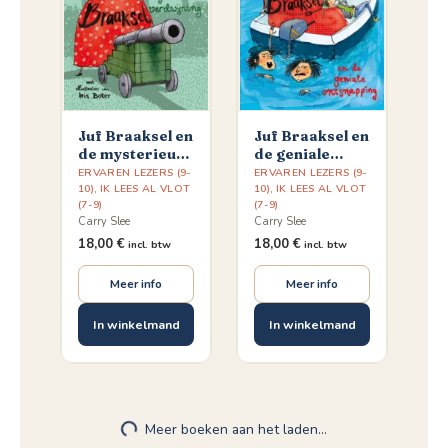
Juf Braaksel en
Juf Braaksel en
de mysterieuze
de geniale
verdwijning
ontsnapping
ERVAREN LEZERS (9-
ERVAREN LEZERS (9-
10)
,
IK LEES AL VLOT
10)
,
IK LEES AL VLOT
(7-9)
(7-9)
Carry Slee
Carry Slee
18,00
€
18,00
€
incl. btw
incl. btw
Meer info
Meer info
In winkelmand
In winkelmand
Meer boeken aan het laden…