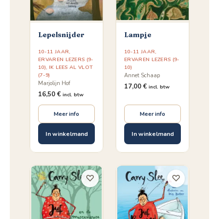
Lepelsnijder
Lampje
10-11 JAAR
,
10-11 JAAR
,
ERVAREN LEZERS (9-
ERVAREN LEZERS (9-
10)
,
IK LEES AL VLOT
10)
(7-9)
Annet Schaap
Marjolijn Hof
17,00
€
incl. btw
16,50
€
incl. btw
Meer info
Meer info
In winkelmand
In winkelmand
♡
♡