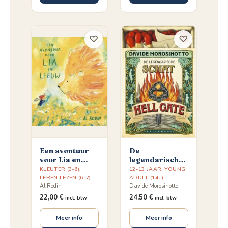
♡
♡
Een avontuur
De
voor Lia en
legendarische
Leeuw
schat van Hell
KLEUTER (3-6)
,
12-13 JAAR
,
YOUNG
LEREN LEZEN (6-7)
Gate
ADULT (14+)
Al Rodin
Davide Morosinotto
22,00
€
24,50
€
incl. btw
incl. btw
Meer info
Meer info