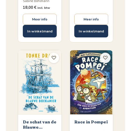
Sabine Bohlmann
18,00
€
incl. btw
Meer info
Meer info
In winkelmand
In winkelmand
♡
♡
De schat van de
Race in Pompeï
Blauwe