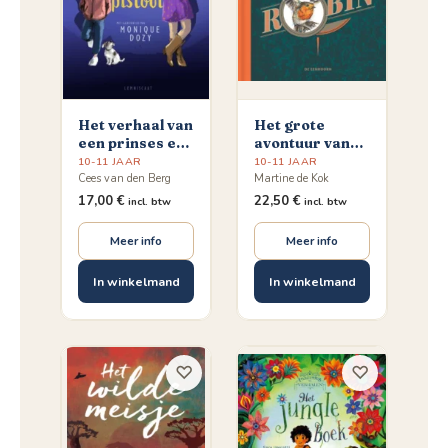
Het verhaal van
Het grote
een prinses en
avontuur van
een pistool
kleine vogel
10-11 JAAR
10-11 JAAR
Robin
Cees van den Berg
Martine de Kok
17,00
€
22,50
€
incl. btw
incl. btw
Meer info
Meer info
In winkelmand
In winkelmand
♡
♡