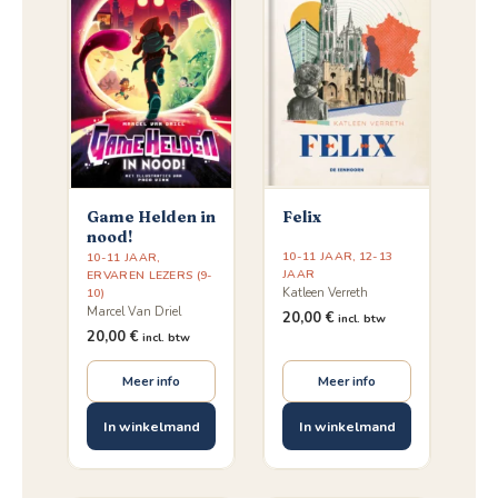
Game Helden in
Felix
nood!
10-11 JAAR
,
12-13
10-11 JAAR
,
JAAR
ERVAREN LEZERS (9-
Katleen Verreth
10)
Marcel Van Driel
20,00
€
incl. btw
20,00
€
incl. btw
Meer info
Meer info
In winkelmand
In winkelmand