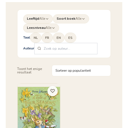
Leeftijd
Alle
Soort boek
Alle
Leesniveau
Alle
Taal
NL
FR
EN
ES
Auteur
Toont het enige
resultaat
♡