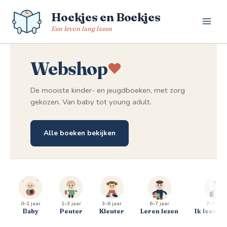
Spring
Hoekjes en Boekjes
naar
de
Een leven lang lezen
inhoud
Webshop
De mooiste kinder- en jeugdboeken, met zorg
gekozen. Van baby tot young adult.
Alle boeken bekijken
0–1 jaar
1–3 jaar
3–6 jaar
6–7 jaar
7–9 jaar
Baby
Peuter
Kleuter
Leren lezen
Ik lees al 