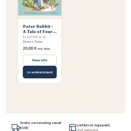
Peter Rabbit -
A Tale of Four
Seasons
KLEUTER (3-6)
Beatrix Potter
20,00
€
incl. btw
Meer info
In winkelmand
Gratis verzending vanaf
Liefdevol ingepakt,
€100
vlot geleverd