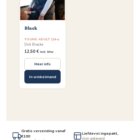
Black
YOUNG ADULT (14+)
Dirk Bracke
12,50
€
incl. btw
Meer info
In winkelmand
Gratis verzending vanaf
Liefdevol ingepakt,
€100
vlot geleverd