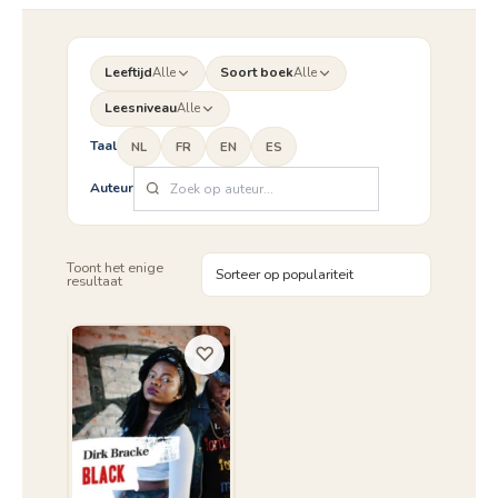
Leeftijd
Alle
Soort boek
Alle
Leesniveau
Alle
Taal
NL
FR
EN
ES
Auteur
Toont het enige
resultaat
♡