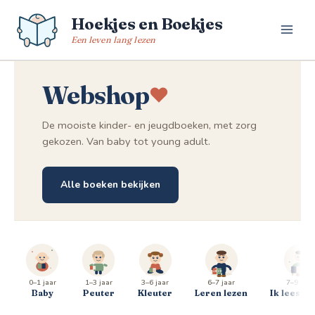
Spring
Hoekjes en Boekjes
naar
de
Een leven lang lezen
inhoud
Webshop
De mooiste kinder- en jeugdboeken, met zorg
gekozen. Van baby tot young adult.
Alle boeken bekijken
0–1 jaar
1–3 jaar
3–6 jaar
6–7 jaar
7–9 jaar
Baby
Peuter
Kleuter
Leren lezen
Ik lees al 