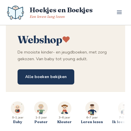
Spring
Hoekjes en Boekjes
naar
de
Een leven lang lezen
inhoud
Webshop
De mooiste kinder- en jeugdboeken, met zorg
gekozen. Van baby tot young adult.
Alle boeken bekijken
0–1 jaar
1–3 jaar
3–6 jaar
6–7 jaar
7–9 jaar
Baby
Peuter
Kleuter
Leren lezen
Ik lees al 