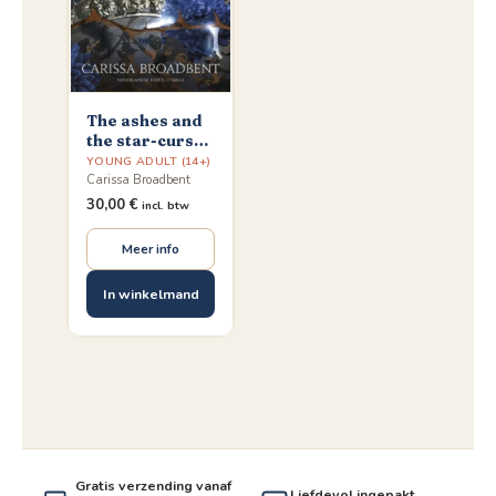
The ashes and
the star-cursed
king
YOUNG ADULT (14+)
Carissa Broadbent
30,00
€
incl. btw
Meer info
In winkelmand
Gratis verzending vanaf
Liefdevol ingepakt,