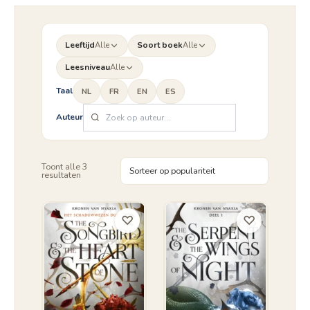
Leeftijd
Alle
Soort boek
Alle
Leesniveau
Alle
Taal
NL
FR
EN
ES
Auteur
Toont alle 3
Gesorteerd
resultaten
op
populariteit
♡
♡