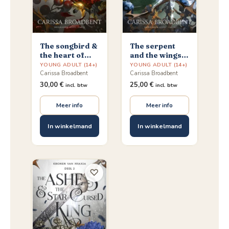
The songbird &
The serpent
the heart of
and the wings
stone
of night
YOUNG ADULT (14+)
YOUNG ADULT (14+)
Carissa Broadbent
Carissa Broadbent
30,00
€
25,00
€
incl. btw
incl. btw
Meer info
Meer info
In winkelmand
In winkelmand
♡