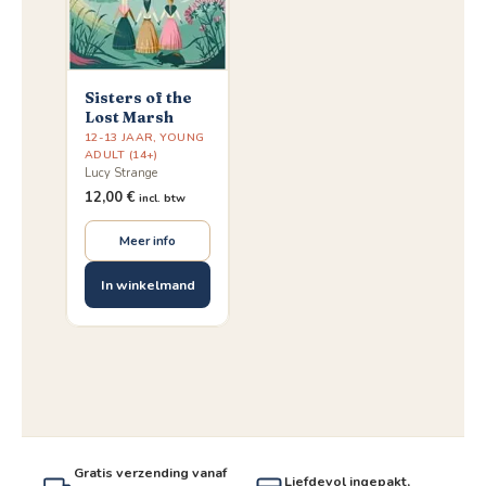
Sisters of the
Lost Marsh
12-13 JAAR
,
YOUNG
ADULT (14+)
Lucy Strange
12,00
€
incl. btw
Meer info
In winkelmand
Gratis verzending vanaf
Liefdevol ingepakt,