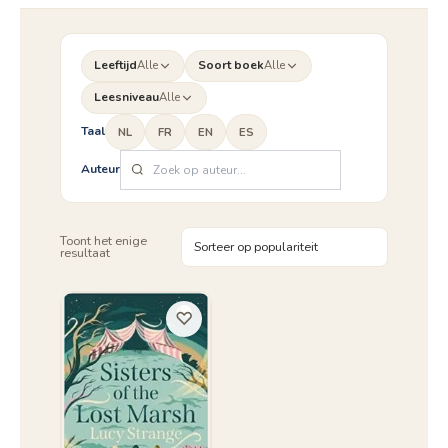
Leeftijd
Alle
Soort boek
Alle
Leesniveau
Alle
Taal
NL
FR
EN
ES
Auteur
Toont het enige
resultaat
♡