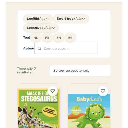
Leeftijd
Alle
Soort boek
Alle
Leesniveau
Alle
Taal
NL
FR
EN
ES
Auteur
Toont alle 2
Gesorteerd
resultaten
op
populariteit
♡
♡