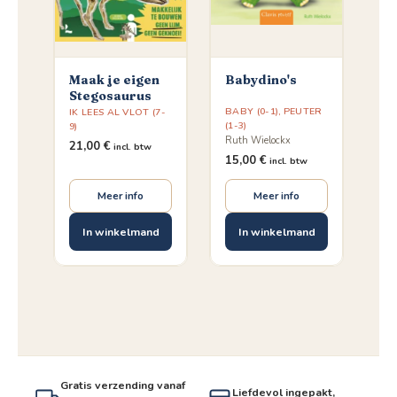
Maak je eigen
Babydino's
Stegosaurus
BABY (0-1)
,
PEUTER
IK LEES AL VLOT (7-
(1-3)
9)
Ruth Wielockx
21,00
€
incl. btw
15,00
€
incl. btw
Meer info
Meer info
In winkelmand
In winkelmand
Gratis verzending vanaf
Liefdevol ingepakt,