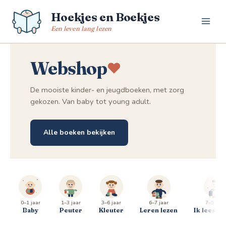
Spring
Hoekjes en Boekjes
naar
de
Een leven lang lezen
inhoud
Webshop
De mooiste kinder- en jeugdboeken, met zorg
gekozen. Van baby tot young adult.
Alle boeken bekijken
0–1 jaar
1–3 jaar
3–6 jaar
6–7 jaar
7–9 jaar
Baby
Peuter
Kleuter
Leren lezen
Ik lees al 