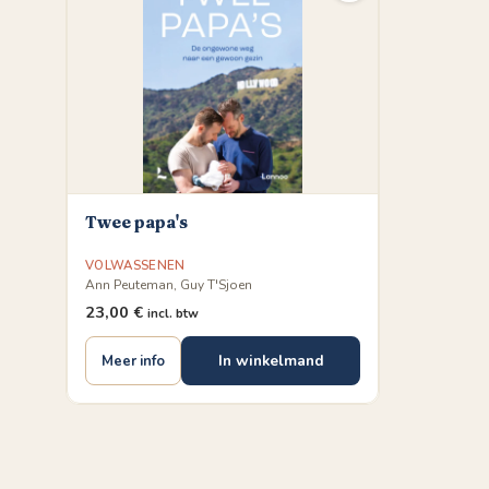
Twee papa's
VOLWASSENEN
Ann Peuteman, Guy T'Sjoen
23,00
€
incl. btw
In winkelmand
Meer info