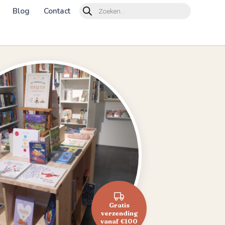
Products
Blog
Contact
search
Gratis
verzending
vanaf €100