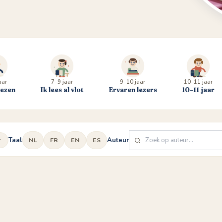
aar
7–9 jaar
9–10 jaar
10–11 jaar
lezen
Ik lees al vlot
Ervaren lezers
10–11 jaar
Taal
Auteur
NL
FR
EN
ES