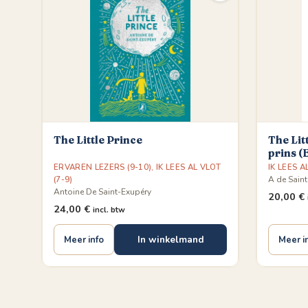
The Little Prince
The Lit
prins 
ERVAREN LEZERS (9-10)
,
IK LEES AL VLOT
IK LEES A
(7-9)
A de Sain
Antoine De Saint-Exupéry
20,00
€
24,00
€
incl. btw
In winkelmand
Meer info
Meer i