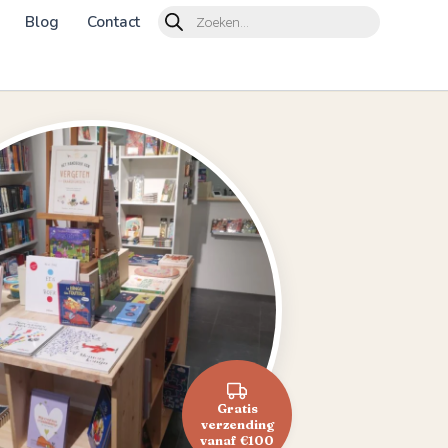
Products
Blog
Contact
search
Gratis
verzending
vanaf €100