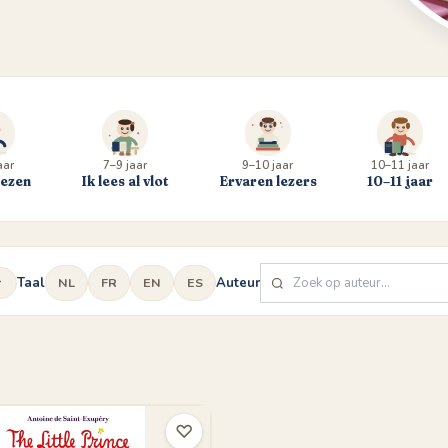
aar
7–9 jaar
9–10 jaar
10–11 jaar
lezen
Ik lees al vlot
Ervaren lezers
10–11 jaar
Taal
Auteur
NL
FR
EN
ES
♡