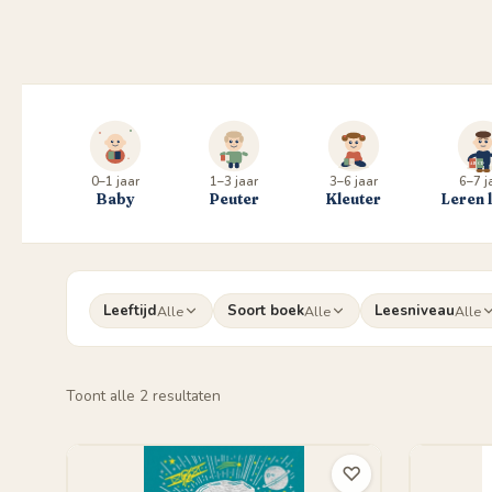
0–1 jaar
1–3 jaar
3–6 jaar
6–7 j
Baby
Peuter
Kleuter
Leren 
Leeftijd
Soort boek
Leesniveau
Alle
Alle
Alle
Gesorteerd
Toont alle 2 resultaten
op
populariteit
♡