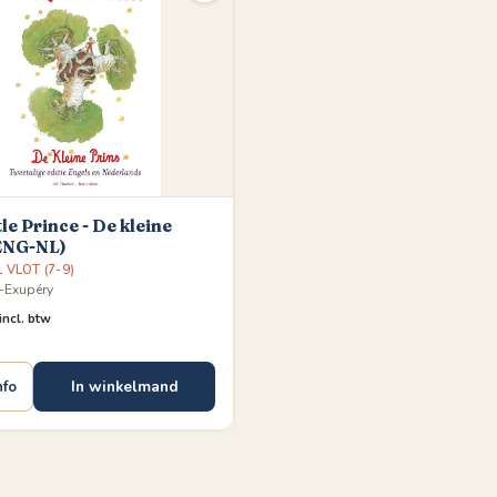
tle Prince - De kleine
(ENG-NL)
L VLOT (7-9)
t-Exupéry
incl. btw
In winkelmand
nfo