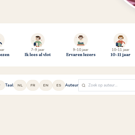
aar
7–9 jaar
9–10 jaar
10–11 jaar
lezen
Ik lees al vlot
Ervaren lezers
10–11 jaar
Taal
Auteur
NL
FR
EN
ES