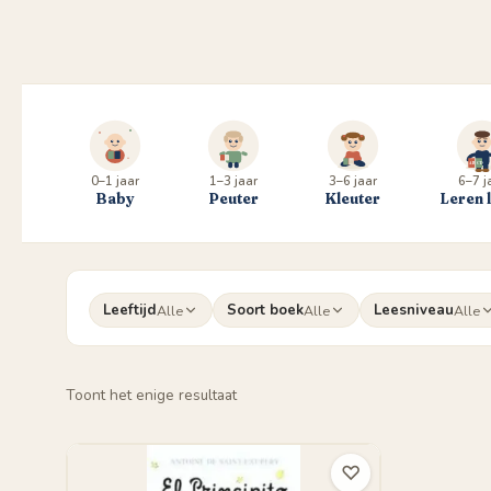
0–1 jaar
1–3 jaar
3–6 jaar
6–7 j
Baby
Peuter
Kleuter
Leren 
Leeftijd
Soort boek
Leesniveau
Alle
Alle
Alle
Toont het enige resultaat
♡