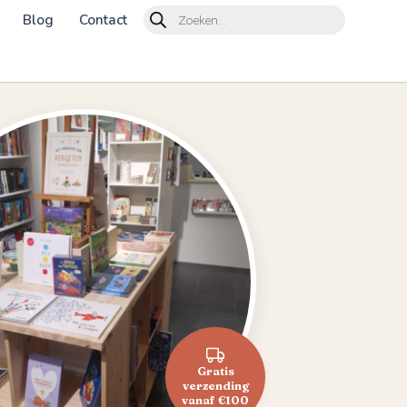
Products
Blog
Contact
search
Gratis
verzending
vanaf €100