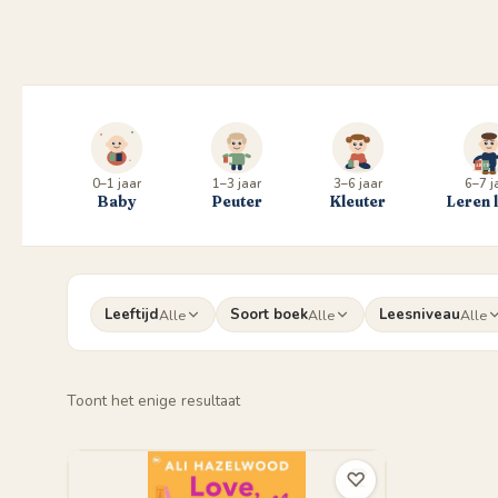
0–1 jaar
1–3 jaar
3–6 jaar
6–7 j
Baby
Peuter
Kleuter
Leren 
Leeftijd
Soort boek
Leesniveau
Alle
Alle
Alle
Toont het enige resultaat
♡