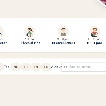
aar
7–9 jaar
9–10 jaar
10–11 jaar
lezen
Ik lees al vlot
Ervaren lezers
10–11 jaar
Taal
Auteur
NL
FR
EN
ES