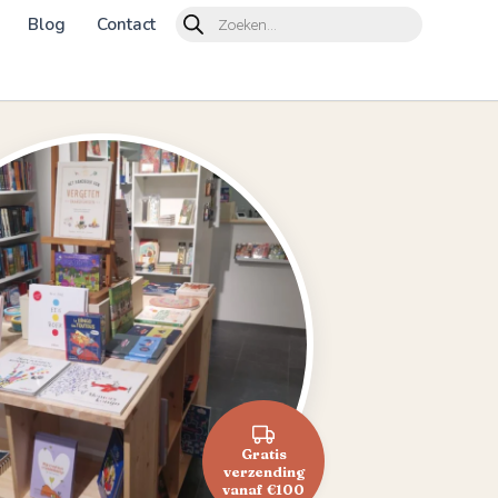
Products
Blog
Contact
search
Gratis
verzending
vanaf €100