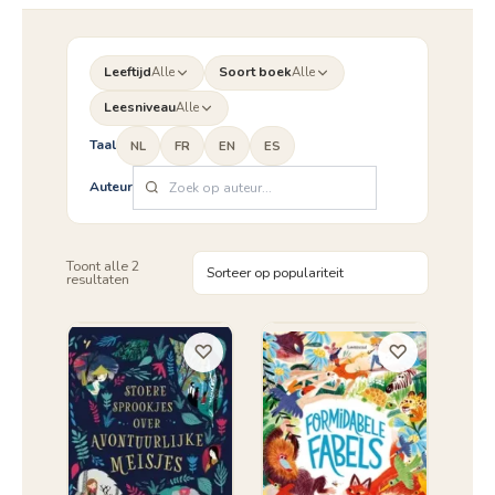
Leeftijd
Alle
Soort boek
Alle
Leesniveau
Alle
Taal
NL
FR
EN
ES
Auteur
Toont alle 2
Gesorteerd
resultaten
op
populariteit
♡
♡