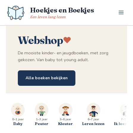
Spring
Hoekjes en Boekjes
naar
de
Een leven lang lezen
inhoud
Webshop
De mooiste kinder- en jeugdboeken, met zorg
gekozen. Van baby tot young adult.
Alle boeken bekijken
0–1 jaar
1–3 jaar
3–6 jaar
6–7 jaar
7–9 jaar
Baby
Peuter
Kleuter
Leren lezen
Ik lees al 