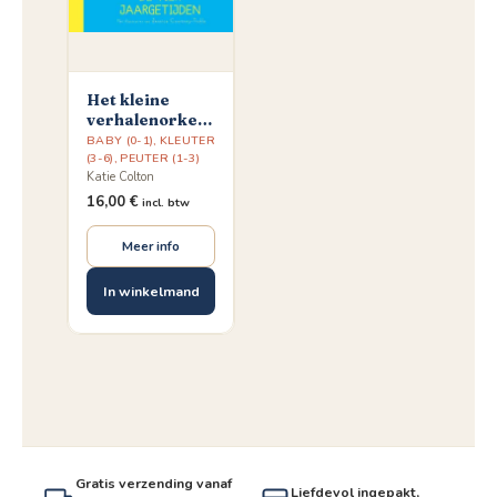
Het kleine
verhalenorkest:
De vier
BABY (0-1)
,
KLEUTER
jaargetijden
(3-6)
,
PEUTER (1-3)
Katie Colton
16,00
€
incl. btw
Meer info
In winkelmand
Gratis verzending vanaf
Liefdevol ingepakt,