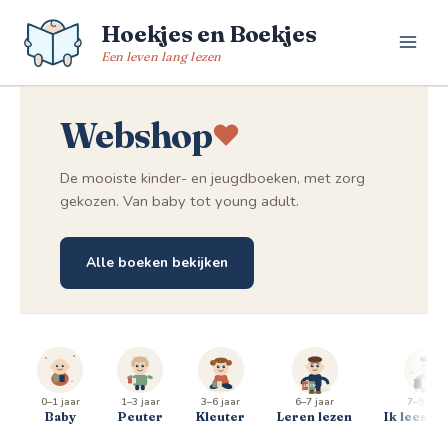
Spring
Hoekjes en Boekjes
naar
de
Een leven lang lezen
inhoud
Webshop
De mooiste kinder- en jeugdboeken, met zorg
gekozen. Van baby tot young adult.
Alle boeken bekijken
0–1 jaar
1–3 jaar
3–6 jaar
6–7 jaar
7–9 jaar
Baby
Peuter
Kleuter
Leren lezen
Ik lees al 