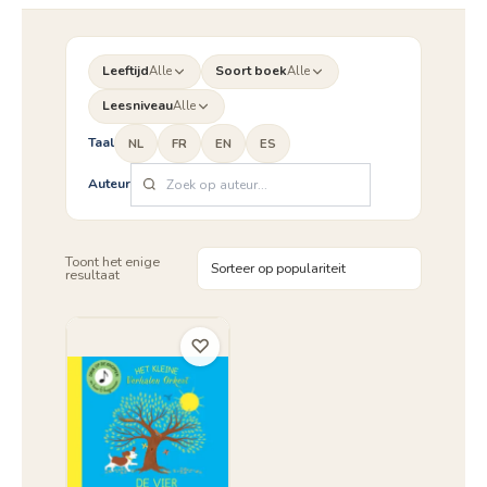
Leeftijd
Alle
Soort boek
Alle
Leesniveau
Alle
Taal
NL
FR
EN
ES
Auteur
Toont het enige
resultaat
♡