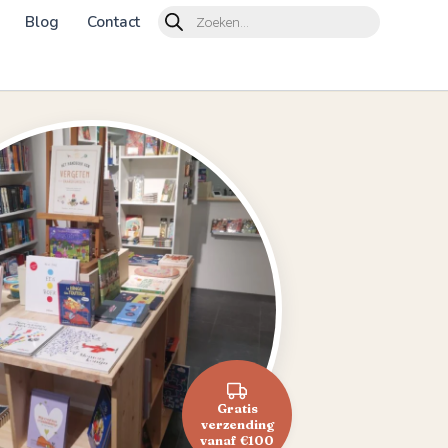
Products
Blog
Contact
search
Gratis
verzending
vanaf €100