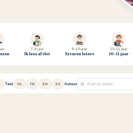
aar
7–9 jaar
9–10 jaar
10–11 jaar
lezen
Ik lees al vlot
Ervaren lezers
10–11 jaar
Taal
Auteur
NL
FR
EN
ES