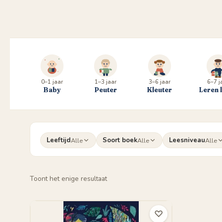
0–1 jaar
1–3 jaar
3–6 jaar
6–7 j
Baby
Peuter
Kleuter
Leren 
Leeftijd
Soort boek
Leesniveau
Alle
Alle
Alle
Toont het enige resultaat
♡