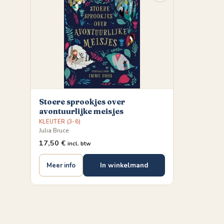
Stoere sprookjes over
avontuurlijke meisjes
KLEUTER (3-6)
Julia Bruce
17,50
€
incl. btw
In winkelmand
Meer info