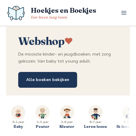
Spring
Hoekjes en Boekjes
naar
de
Een leven lang lezen
inhoud
Webshop
De mooiste kinder- en jeugdboeken, met zorg
gekozen. Van baby tot young adult.
Alle boeken bekijken
0–1 jaar
1–3 jaar
3–6 jaar
6–7 jaar
7–9 jaar
Baby
Peuter
Kleuter
Leren lezen
Ik lees al 