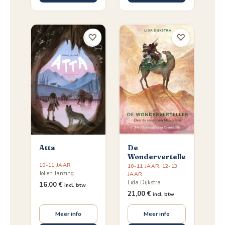
♡
♡
Atta
De
Wonderverteller
10-11 JAAR
10-11 JAAR
,
12-13
Jolien Janzing
JAAR
Lida Dijkstra
16,00
€
incl. btw
21,00
€
incl. btw
Meer info
Meer info