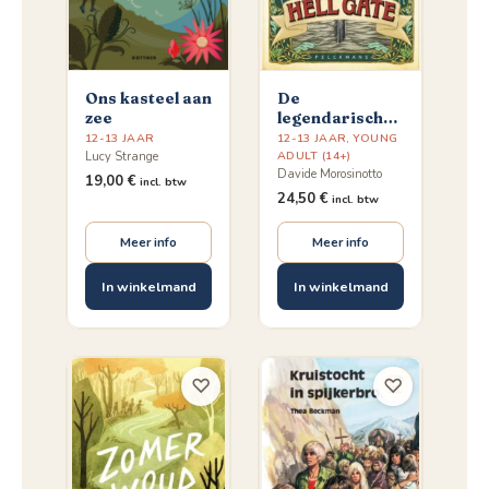
Ons kasteel aan
De
zee
legendarische
schat van Hell
12-13 JAAR
12-13 JAAR
,
YOUNG
Gate
ADULT (14+)
Lucy Strange
Davide Morosinotto
19,00
€
incl. btw
24,50
€
incl. btw
Meer info
Meer info
In winkelmand
In winkelmand
♡
♡