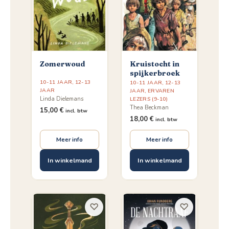
Zomerwoud
Kruistocht in
spijkerbroek
10-11 JAAR
,
12-13
10-11 JAAR
,
12-13
JAAR
JAAR
,
ERVAREN
Linda Dielemans
LEZERS (9-10)
Thea Beckman
15,00
€
incl. btw
18,00
€
incl. btw
Meer info
Meer info
In winkelmand
In winkelmand
♡
♡