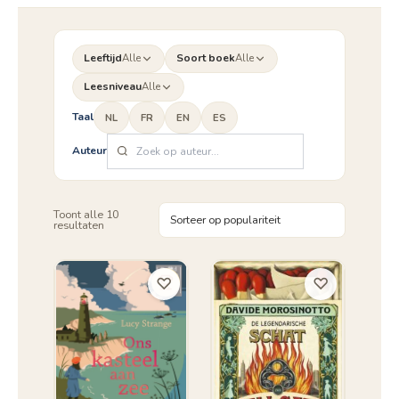
Leeftijd
Alle
Soort boek
Alle
Leesniveau
Alle
Taal
NL
FR
EN
ES
Auteur
Toont alle 10
Gesorteerd
resultaten
op
populariteit
♡
♡