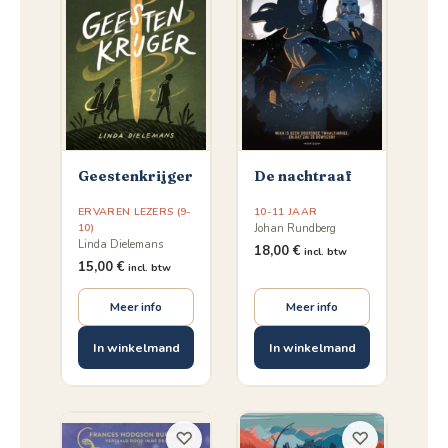
Geestenkrijger
De nachtraaf
ERVAREN LEZERS (9-
10-11 JAAR
10)
Johan Rundberg
Linda Dielemans
18,00
€
incl. btw
15,00
€
incl. btw
Meer info
Meer info
In winkelmand
In winkelmand
♡
♡