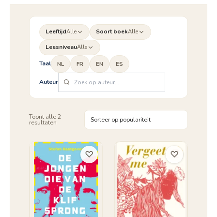
Leeftijd
Alle
Soort boek
Alle
Leesniveau
Alle
Taal
NL
FR
EN
ES
Auteur
Toont alle 2
Gesorteerd
resultaten
op
populariteit
♡
♡