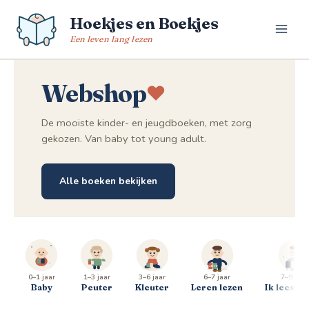
Spring
Hoekjes en Boekjes
naar
de
Een leven lang lezen
inhoud
Webshop
De mooiste kinder- en jeugdboeken, met zorg
gekozen. Van baby tot young adult.
Alle boeken bekijken
0–1 jaar
1–3 jaar
3–6 jaar
6–7 jaar
7–9 jaar
Baby
Peuter
Kleuter
Leren lezen
Ik lees al 