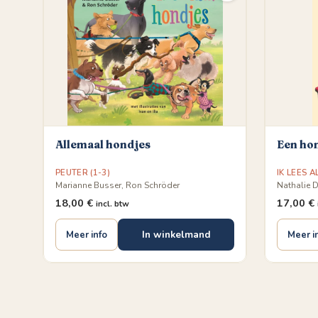
Allemaal hondjes
Een ho
PEUTER (1-3)
IK LEES A
Marianne Busser, Ron Schröder
Nathalie 
18,00
€
17,00
€
incl. btw
In winkelmand
Meer info
Meer i