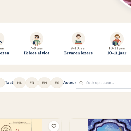
aar
7–9 jaar
9–10 jaar
10–11 jaar
lezen
Ik lees al vlot
Ervaren lezers
10–11 jaar
Taal
Auteur
NL
FR
EN
ES
♡