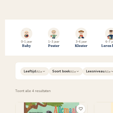
0–1 jaar
1–3 jaar
3–6 jaar
6–7 j
Baby
Peuter
Kleuter
Leren 
Leeftijd
Soort boek
Leesniveau
Alle
Alle
Alle
Gesorteerd
Toont alle 4 resultaten
op
populariteit
♡