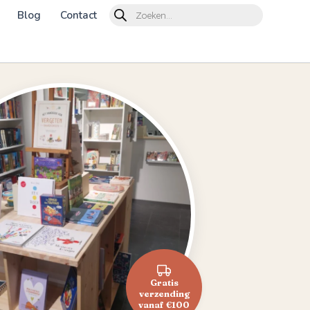
Products
Blog
Contact
search
Gratis
verzending
vanaf €100