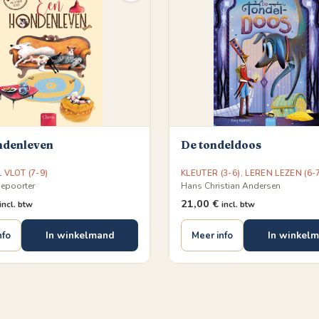
ndenleven
De tondeldoos
L VLOT (7-9)
KLEUTER (3-6)
,
LEREN LEZEN (6-
Depoorter
Hans Christian Andersen
21,00
€
incl. btw
incl. btw
In winkelmand
In winkel
nfo
Meer info