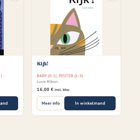
Kijk!
7)
BABY (0-1)
,
PEUTER (1-3)
Lucie Albon
16,00
€
incl. btw
mand
In winkelmand
Meer info