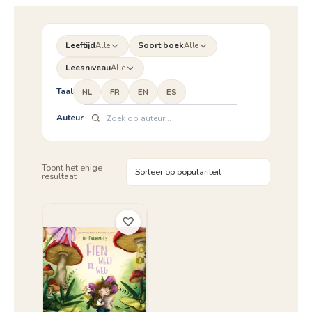
Leeftijd
Alle
Soort boek
Alle
Leesniveau
Alle
Taal
NL
FR
EN
ES
Auteur
Toont het enige
resultaat
♡