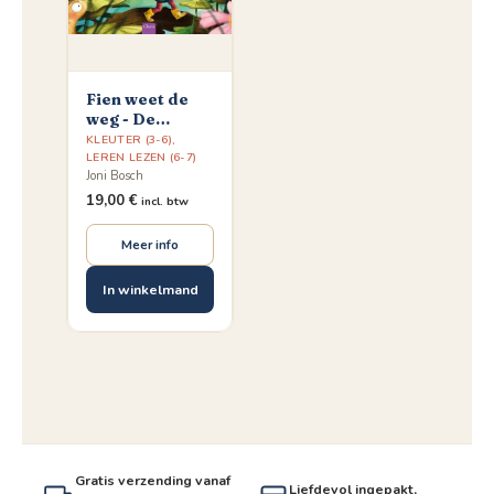
Fien weet de
weg - De
Frummels
KLEUTER (3-6)
,
LEREN LEZEN (6-7)
Joni Bosch
19,00
€
incl. btw
Meer info
In winkelmand
Gratis verzending vanaf
Liefdevol ingepakt,