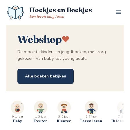
Spring
Hoekjes en Boekjes
naar
de
Een leven lang lezen
inhoud
Webshop
De mooiste kinder- en jeugdboeken, met zorg
gekozen. Van baby tot young adult.
Alle boeken bekijken
0–1 jaar
1–3 jaar
3–6 jaar
6–7 jaar
7–9 jaar
Baby
Peuter
Kleuter
Leren lezen
Ik lees al 