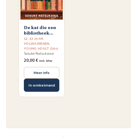
De kat die een
bibliotheek
ging redden
12-13 JAAR
,
VOLWASSENEN
,
YOUNG ADULT (14+)
Sosuke Natsukawa
20,00
€
incl. btw
Meer info
In winkelmand