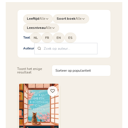
Leeftijd
Alle
Soort boek
Alle
Leesniveau
Alle
Taal
NL
FR
EN
ES
Auteur
Toont het enige
resultaat
♡