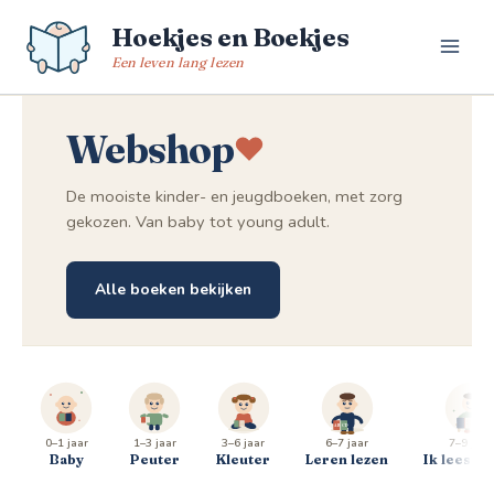
Spring
Hoekjes en Boekjes
naar
de
Een leven lang lezen
inhoud
Webshop
De mooiste kinder- en jeugdboeken, met zorg
gekozen. Van baby tot young adult.
Alle boeken bekijken
0–1 jaar
1–3 jaar
3–6 jaar
6–7 jaar
7–9 jaar
Baby
Peuter
Kleuter
Leren lezen
Ik lees al 