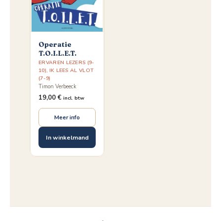
Operatie
T.O.I.L.E.T.
ERVAREN LEZERS (9-
10)
,
IK LEES AL VLOT
(7-9)
Timon Verbeeck
19,00
€
incl. btw
Meer info
In winkelmand