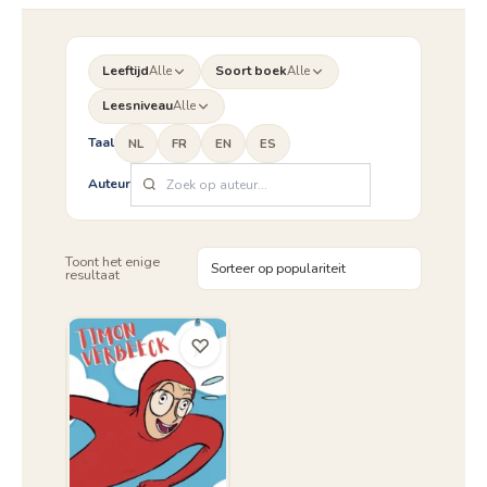
Leeftijd
Alle
Soort boek
Alle
Leesniveau
Alle
Taal
NL
FR
EN
ES
Auteur
Toont het enige
resultaat
♡