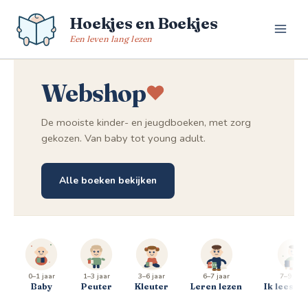
Spring
Hoekjes en Boekjes
naar
de
Een leven lang lezen
inhoud
Webshop
De mooiste kinder- en jeugdboeken, met zorg
gekozen. Van baby tot young adult.
Alle boeken bekijken
0–1 jaar
1–3 jaar
3–6 jaar
6–7 jaar
7–9 jaar
Baby
Peuter
Kleuter
Leren lezen
Ik lees al 