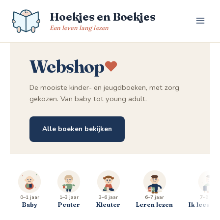
Spring
Hoekjes en Boekjes
naar
de
Een leven lang lezen
inhoud
Webshop
De mooiste kinder- en jeugdboeken, met zorg
gekozen. Van baby tot young adult.
Alle boeken bekijken
0–1 jaar
1–3 jaar
3–6 jaar
6–7 jaar
7–9 jaar
Baby
Peuter
Kleuter
Leren lezen
Ik lees al 