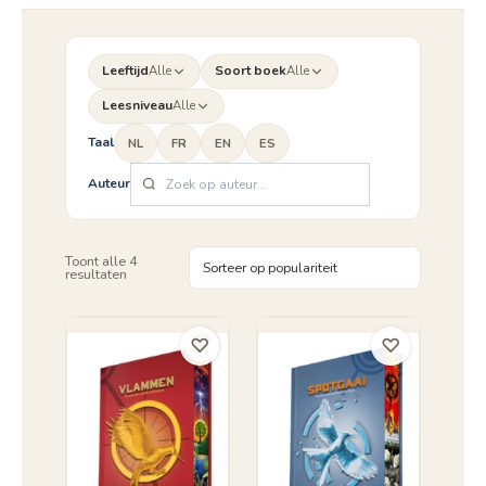
Leeftijd
Alle
Soort boek
Alle
Leesniveau
Alle
Taal
NL
FR
EN
ES
Auteur
Toont alle 4
Gesorteerd
resultaten
op
populariteit
♡
♡