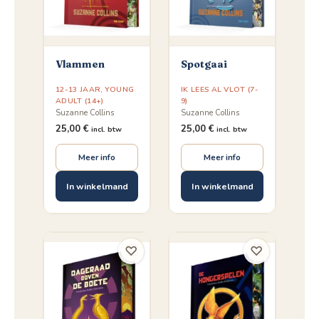
Vlammen
Spotgaai
12-13 JAAR
,
YOUNG
IK LEES AL VLOT (7-
ADULT (14+)
9)
Suzanne Collins
Suzanne Collins
25,00
€
25,00
€
incl. btw
incl. btw
Meer info
Meer info
In winkelmand
In winkelmand
♡
♡