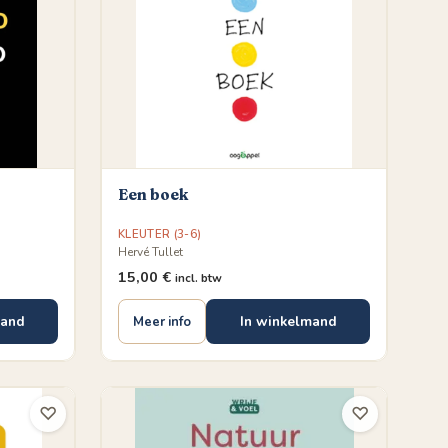
Een boek
KLEUTER (3-6)
Hervé Tullet
15,00
€
incl. btw
mand
In winkelmand
Meer info
♡
♡