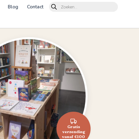
Products
Blog
Contact
search
Gratis
verzending
vanaf €100