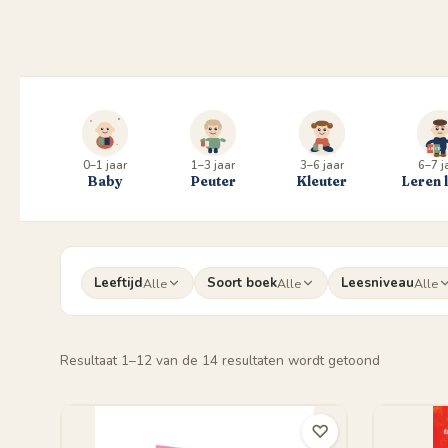
0–1 jaar
1–3 jaar
3–6 jaar
6–7 j
Baby
Peuter
Kleuter
Leren 
Leeftijd
Soort boek
Leesniveau
Alle
Alle
Alle
Gesorteer
Resultaat 1–12 van de 14 resultaten wordt getoond
op
populariteit
♡