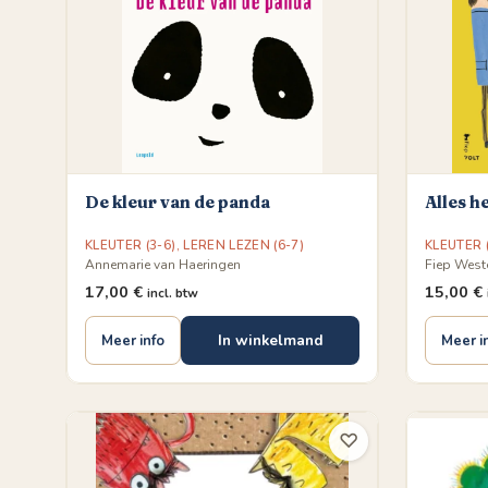
De kleur van de panda
Alles h
KLEUTER (3-6)
,
LEREN LEZEN (6-7)
KLEUTER (
Annemarie van Haeringen
Fiep West
17,00
€
15,00
€
incl. btw
In winkelmand
Meer info
Meer i
♡