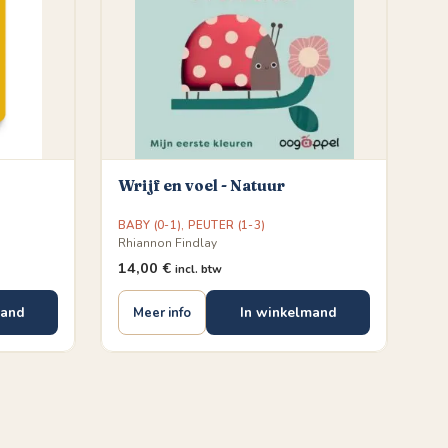
Wrijf en voel - Natuur
BABY (0-1)
,
PEUTER (1-3)
Rhiannon Findlay
14,00
€
incl. btw
mand
In winkelmand
Meer info