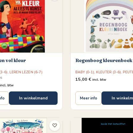
en vol kleur
Regenboog kleurenboek
3-6)
,
LEREN LEZEN (6-7)
BABY (0-1)
,
KLEUTER (3-6)
,
PEUTE
es
15,00
€
incl. btw
incl. btw
In winkelmand
In winkel
nfo
Meer info
♡