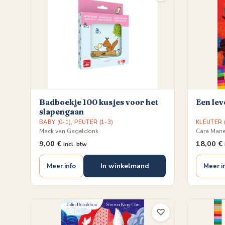
Badboekje 100 kusjes voor het
Een lev
slapengaan
BABY (0-1)
,
PEUTER (1-3)
KLEUTER (
Mack van Gageldonk
Cara Man
9,00
€
18,00
€
incl. btw
In winkelmand
Meer info
Meer i
♡