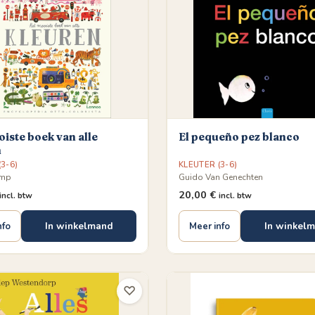
iste boek van alle
El pequeño pez blanco
n
3-6)
KLEUTER (3-6)
amp
Guido Van Genechten
20,00
€
incl. btw
incl. btw
In winkelmand
In winkel
nfo
Meer info
♡