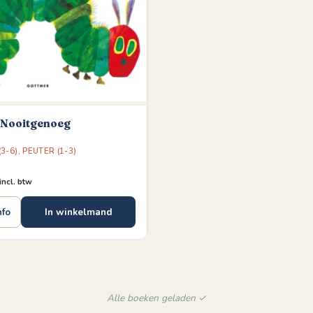
 Nooitgenoeg
3-6)
,
PEUTER (1-3)
incl. btw
In winkelmand
nfo
Alle boeken geladen ✓