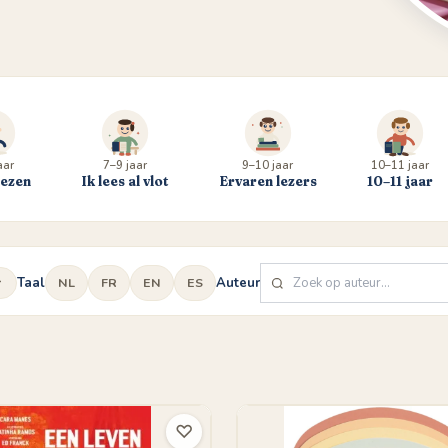
aar
7–9 jaar
9–10 jaar
10–11 jaar
lezen
Ik lees al vlot
Ervaren lezers
10–11 jaar
Taal
Auteur
NL
FR
EN
ES
d
♡