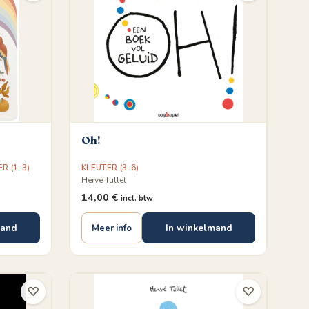
Oh!
R (1-3)
KLEUTER (3-6)
Hervé Tullet
14,00
€
incl. btw
mand
In winkelmand
Meer info
♡
♡