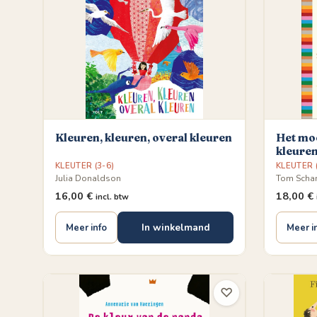
Kleuren, kleuren, overal kleuren
Het moo
kleure
KLEUTER (3-6)
KLEUTER (
Julia Donaldson
Tom Sch
16,00
€
18,00
€
incl. btw
In winkelmand
Meer info
Meer i
♡