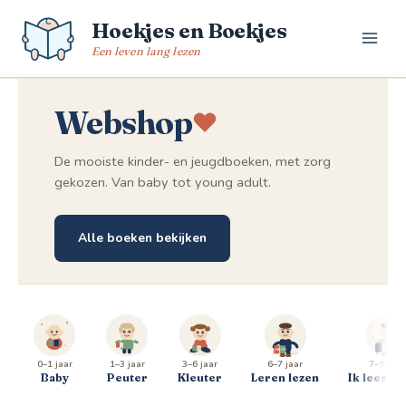
Spring
Hoekjes en Boekjes
naar
de
Een leven lang lezen
inhoud
Webshop
De mooiste kinder- en jeugdboeken, met zorg
gekozen. Van baby tot young adult.
Alle boeken bekijken
0–1 jaar
1–3 jaar
3–6 jaar
6–7 jaar
7–9 jaar
Baby
Peuter
Kleuter
Leren lezen
Ik lees al 