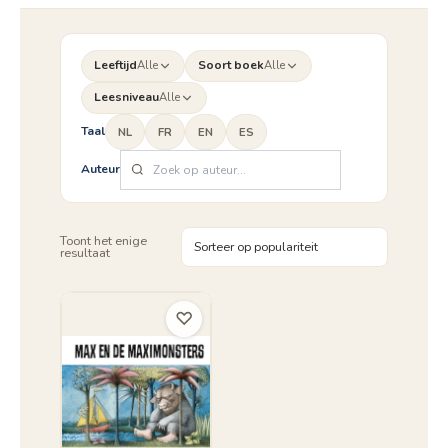
Leeftijd
Alle
Soort boek
Alle
Leesniveau
Alle
Taal
NL
FR
EN
ES
Auteur
Toont het enige
resultaat
♡