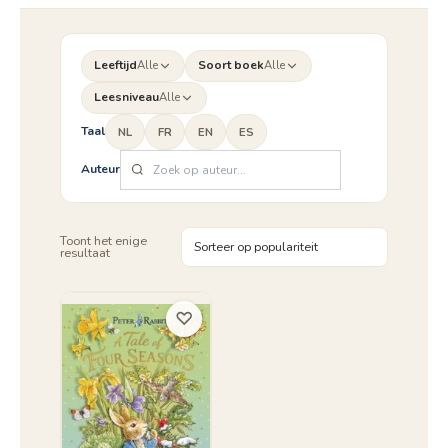
Leeftijd
Alle
Soort boek
Alle
Leesniveau
Alle
Taal
NL
FR
EN
ES
Auteur
Toont het enige
resultaat
♡