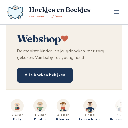
Spring
Hoekjes en Boekjes
naar
de
Een leven lang lezen
inhoud
Webshop
De mooiste kinder- en jeugdboeken, met zorg
gekozen. Van baby tot young adult.
Alle boeken bekijken
0–1 jaar
1–3 jaar
3–6 jaar
6–7 jaar
7–9 jaar
Baby
Peuter
Kleuter
Leren lezen
Ik lees al 