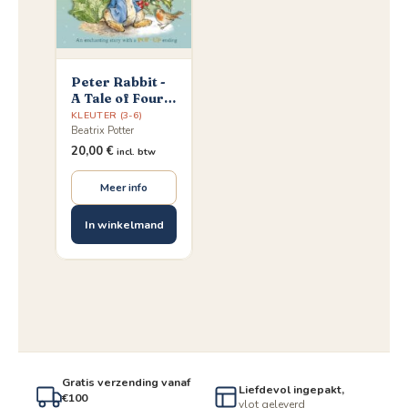
Peter Rabbit -
A Tale of Four
Seasons
KLEUTER (3-6)
Beatrix Potter
20,00
€
incl. btw
Meer info
In winkelmand
Gratis verzending vanaf
Liefdevol ingepakt,
€100
vlot geleverd