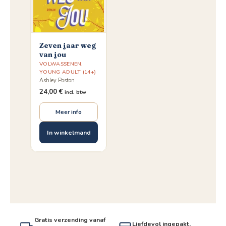
Zeven jaar weg
van jou
VOLWASSENEN
,
YOUNG ADULT (14+)
Ashley Poston
24,00
€
incl. btw
Meer info
In winkelmand
Gratis verzending vanaf
Liefdevol ingepakt,