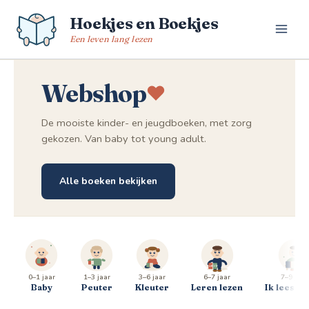
Spring
Hoekjes en Boekjes
naar
de
Een leven lang lezen
inhoud
Webshop
De mooiste kinder- en jeugdboeken, met zorg
gekozen. Van baby tot young adult.
Alle boeken bekijken
0–1 jaar
1–3 jaar
3–6 jaar
6–7 jaar
7–9 jaar
Baby
Peuter
Kleuter
Leren lezen
Ik lees al 