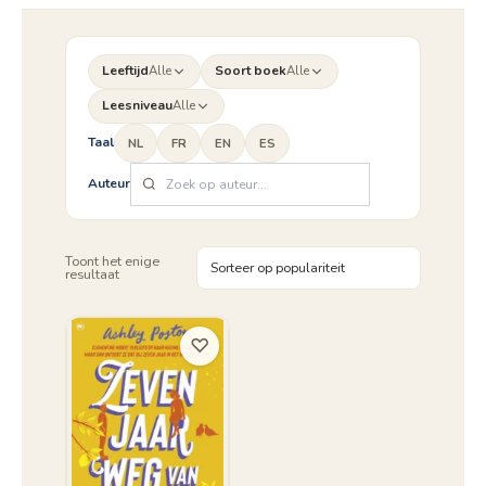
Leeftijd
Alle
Soort boek
Alle
Leesniveau
Alle
Taal
NL
FR
EN
ES
Auteur
Toont het enige
resultaat
♡