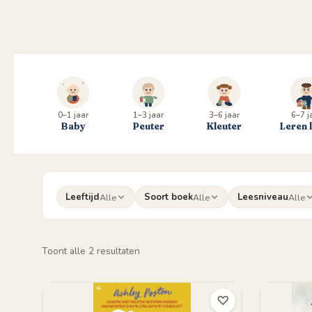
0–1 jaar
1–3 jaar
3–6 jaar
6–7 j
Baby
Peuter
Kleuter
Leren 
Leeftijd
Soort boek
Leesniveau
Alle
Alle
Alle
Gesorteerd
Toont alle 2 resultaten
op
populariteit
♡