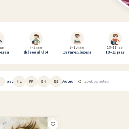
aar
7–9 jaar
9–10 jaar
10–11 jaar
lezen
Ik lees al vlot
Ervaren lezers
10–11 jaar
Taal
Auteur
NL
FR
EN
ES
♡