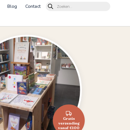
Products
Blog
Contact
search
Gratis
verzending
vanaf €100