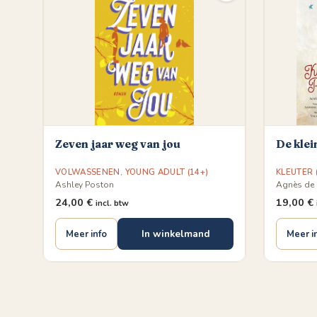
Zeven jaar weg van jou
De klei
VOLWASSENEN
,
YOUNG ADULT (14+)
KLEUTER (
Ashley Poston
Agnès de 
24,00
€
19,00
€
incl. btw
In winkelmand
Meer info
Meer i