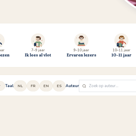
aar
7–9 jaar
9–10 jaar
10–11 jaar
lezen
Ik lees al vlot
Ervaren lezers
10–11 jaar
Taal
Auteur
NL
FR
EN
ES