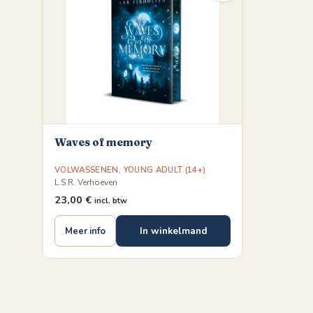
Waves of memory
VOLWASSENEN
,
YOUNG ADULT (14+)
L.S.R. Verhoeven
23,00
€
incl. btw
In winkelmand
Meer info