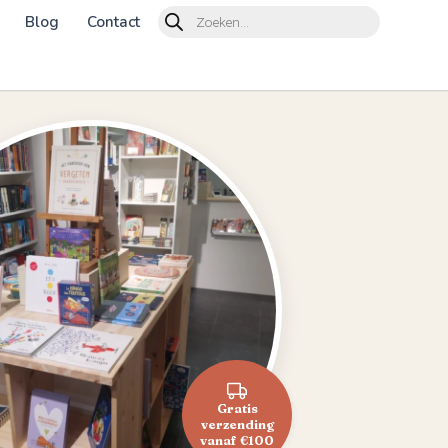
Products
Blog
Contact
search
Gratis
verzending
vanaf €100