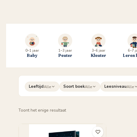
0–1 jaar
1–3 jaar
3–6 jaar
6–7 j
Baby
Peuter
Kleuter
Leren 
Leeftijd
Soort boek
Leesniveau
Alle
Alle
Alle
Toont het enige resultaat
♡