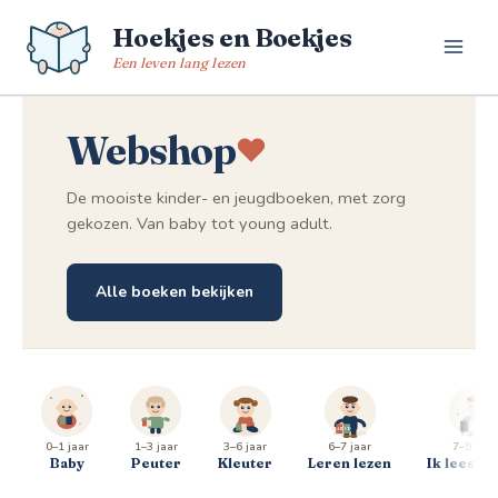
Spring
Hoekjes en Boekjes
naar
de
Een leven lang lezen
inhoud
Webshop
De mooiste kinder- en jeugdboeken, met zorg
gekozen. Van baby tot young adult.
Alle boeken bekijken
0–1 jaar
1–3 jaar
3–6 jaar
6–7 jaar
7–9 jaar
Baby
Peuter
Kleuter
Leren lezen
Ik lees al 