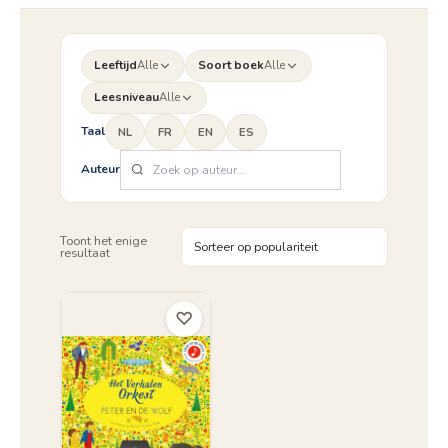
Leeftijd
Alle
Soort boek
Alle
Leesniveau
Alle
Taal
NL
FR
EN
ES
Auteur
Toont het enige
resultaat
♡