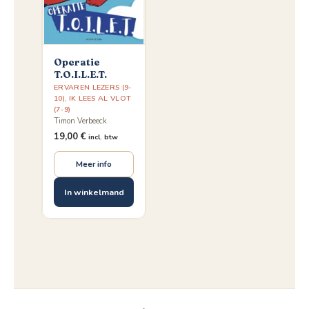
Operatie
T.O.I.L.E.T.
ERVAREN LEZERS (9-
10)
,
IK LEES AL VLOT
(7-9)
Timon Verbeeck
19,00
€
incl. btw
Meer info
In winkelmand