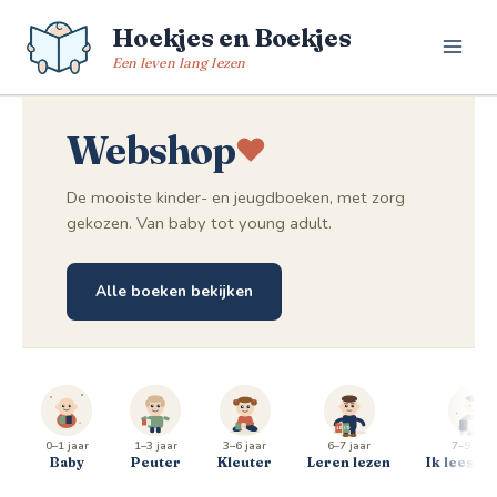
Spring
Hoekjes en Boekjes
naar
de
Een leven lang lezen
inhoud
Webshop
De mooiste kinder- en jeugdboeken, met zorg
gekozen. Van baby tot young adult.
Alle boeken bekijken
0–1 jaar
1–3 jaar
3–6 jaar
6–7 jaar
7–9 jaar
Baby
Peuter
Kleuter
Leren lezen
Ik lees al 