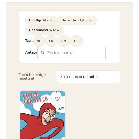
Leeftijd
Alle
Soort boek
Alle
Leesniveau
Alle
Taal
NL
FR
EN
ES
Auteur
Toont het enige
resultaat
♡