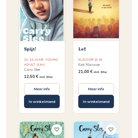
Spijt!
Lef
12-13 JAAR
,
YOUNG
KLEUTER (3-6)
ADULT (14+)
Kiek Manasse
Carry Slee
21,00
€
incl. btw
12,50
€
incl. btw
Meer info
Meer info
In winkelmand
In winkelmand
♡
♡