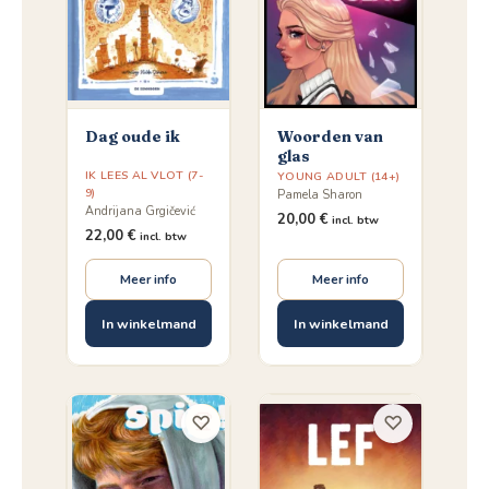
Dag oude ik
Woorden van
glas
IK LEES AL VLOT (7-
YOUNG ADULT (14+)
9)
Pamela Sharon
Andrijana Grgičević
20,00
€
incl. btw
22,00
€
incl. btw
Meer info
Meer info
In winkelmand
In winkelmand
♡
♡