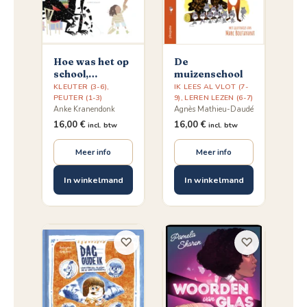
Hoe was het op
De
school,
muizenschool
Samme?
KLEUTER (3-6)
,
IK LEES AL VLOT (7-
PEUTER (1-3)
9)
,
LEREN LEZEN (6-7)
Anke Kranendonk
Agnès Mathieu-Daudé
16,00
€
16,00
€
incl. btw
incl. btw
Meer info
Meer info
In winkelmand
In winkelmand
♡
♡