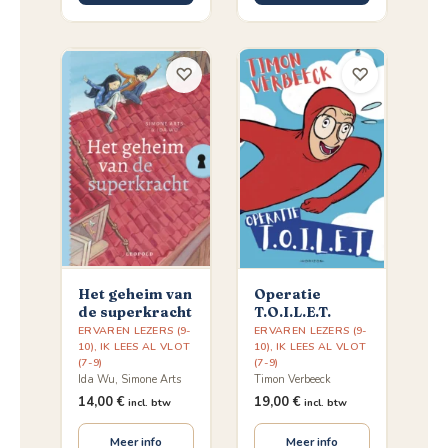
♡
♡
Het geheim van
Operatie
de superkracht
T.O.I.L.E.T.
ERVAREN LEZERS (9-
ERVAREN LEZERS (9-
10)
,
IK LEES AL VLOT
10)
,
IK LEES AL VLOT
(7-9)
(7-9)
Ida Wu, Simone Arts
Timon Verbeeck
14,00
€
19,00
€
incl. btw
incl. btw
Meer info
Meer info