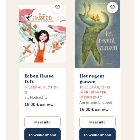
♡
♡
Ik ben Hasse
Het regent
D.D.
ganzen
IK LEES AL VLOT (7-
10-11 JAAR
,
12-13
9)
JAAR
,
ERVAREN
LEZERS (9-10)
Els Hoebrechts
Annemarie Jongbloed
18,00
€
incl. btw
16,00
€
incl. btw
Meer info
Meer info
In winkelmand
In winkelmand