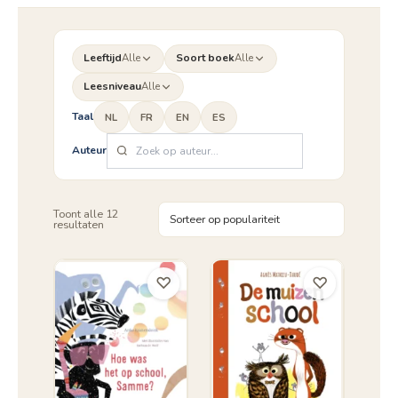
Leeftijd
Alle
Soort boek
Alle
Leesniveau
Alle
Taal
NL
FR
EN
ES
Auteur
Toont alle 12
Gesorteerd
resultaten
op
populariteit
♡
♡