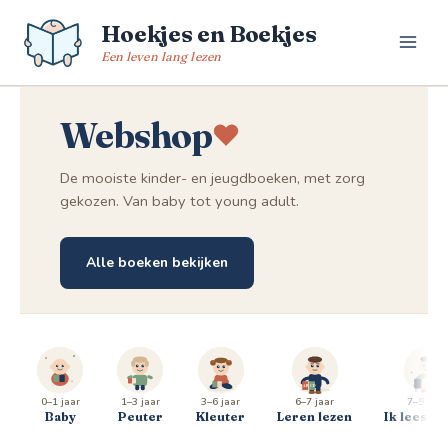
Spring
Hoekjes en Boekjes
naar
de
Een leven lang lezen
inhoud
Webshop
De mooiste kinder- en jeugdboeken, met zorg
gekozen. Van baby tot young adult.
Alle boeken bekijken
0–1 jaar
1–3 jaar
3–6 jaar
6–7 jaar
7–9 jaar
Baby
Peuter
Kleuter
Leren lezen
Ik lees al 