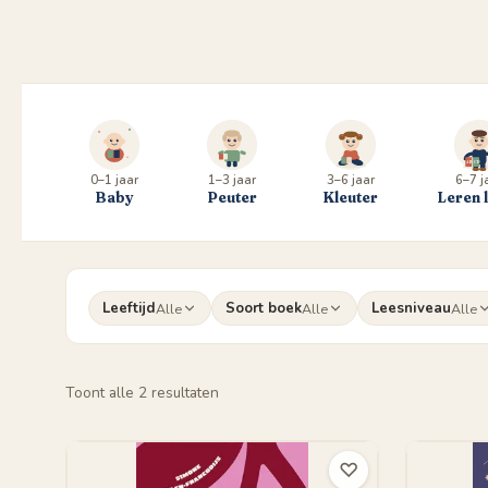
0–1 jaar
1–3 jaar
3–6 jaar
6–7 j
Baby
Peuter
Kleuter
Leren 
Leeftijd
Soort boek
Leesniveau
Alle
Alle
Alle
Gesorteerd
Toont alle 2 resultaten
op
populariteit
♡