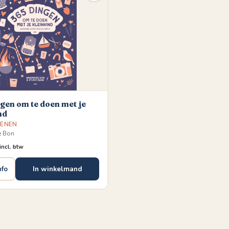
gen om te doen met je
nd
SENEN
e Bon
incl. btw
In winkelmand
nfo