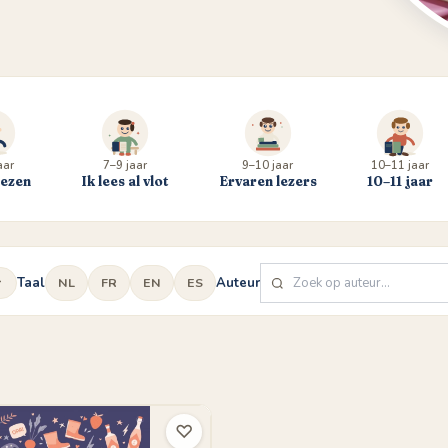
aar
7–9 jaar
9–10 jaar
10–11 jaar
lezen
Ik lees al vlot
Ervaren lezers
10–11 jaar
Taal
Auteur
NL
FR
EN
ES
♡