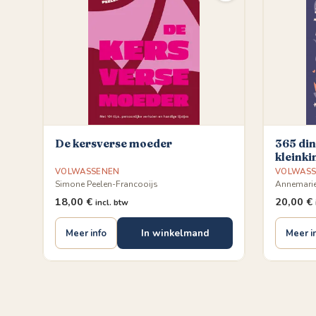
De kersverse moeder
365 din
kleinki
VOLWASSENEN
VOLWAS
Simone Peelen-Francooijs
Annemari
18,00
€
20,00
€
incl. btw
In winkelmand
Meer info
Meer i