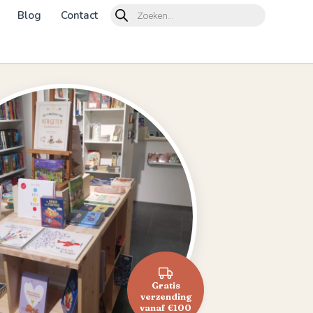
Products
Blog
Contact
search
Gratis
verzending
vanaf €100