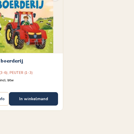
 boerderij
3-6)
,
PEUTER (1-3)
incl. btw
In winkelmand
nfo