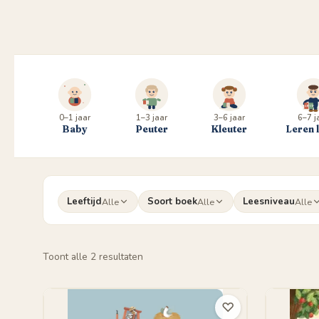
0–1 jaar
1–3 jaar
3–6 jaar
6–7 j
Baby
Peuter
Kleuter
Leren 
Leeftijd
Soort boek
Leesniveau
Alle
Alle
Alle
Gesorteerd
Toont alle 2 resultaten
op
populariteit
♡