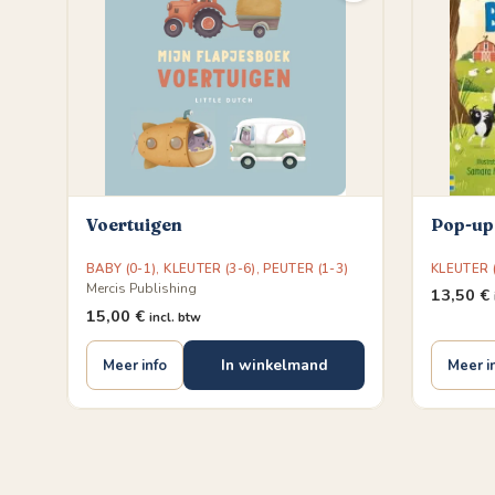
Voertuigen
Pop-up
BABY (0-1)
,
KLEUTER (3-6)
,
PEUTER (1-3)
KLEUTER (
Mercis Publishing
13,50
€
15,00
€
incl. btw
In winkelmand
Meer info
Meer i