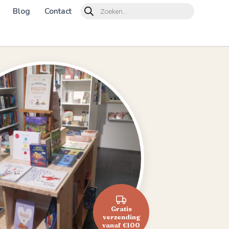
Products
Blog
Contact
search
Gratis
verzending
vanaf €100