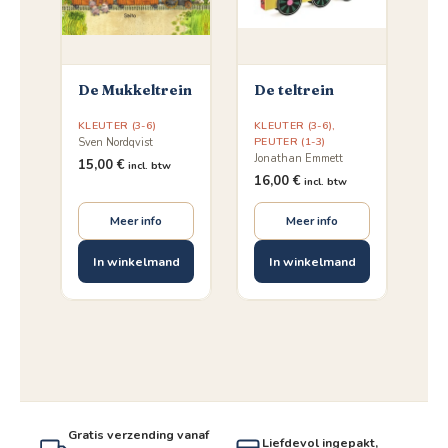
De Mukkeltrein
De teltrein
KLEUTER (3-6)
KLEUTER (3-6)
,
PEUTER (1-3)
Sven Nordqvist
Jonathan Emmett
15,00
€
incl. btw
16,00
€
incl. btw
Meer info
Meer info
In winkelmand
In winkelmand
Gratis verzending vanaf
Liefdevol ingepakt,