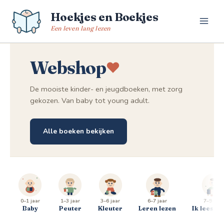
Spring
Hoekjes en Boekjes
naar
de
Een leven lang lezen
inhoud
Webshop
De mooiste kinder- en jeugdboeken, met zorg
gekozen. Van baby tot young adult.
Alle boeken bekijken
0–1 jaar
1–3 jaar
3–6 jaar
6–7 jaar
7–9 jaar
Baby
Peuter
Kleuter
Leren lezen
Ik lees al 