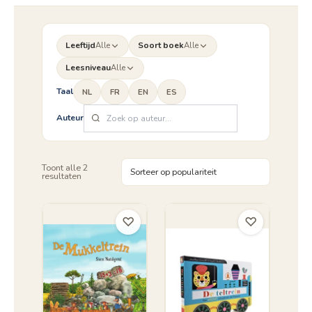
Leeftijd
Alle
Soort boek
Alle
Leesniveau
Alle
Taal
NL
FR
EN
ES
Auteur
Toont alle 2
Gesorteerd
resultaten
op
populariteit
♡
♡