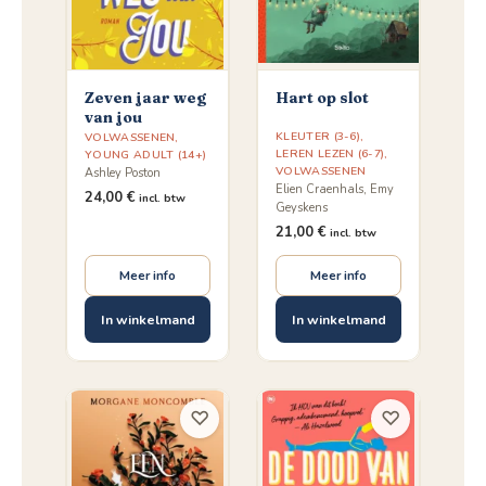
Zeven jaar weg
Hart op slot
van jou
KLEUTER (3-6)
,
VOLWASSENEN
,
LEREN LEZEN (6-7)
,
YOUNG ADULT (14+)
VOLWASSENEN
Ashley Poston
Elien Craenhals, Emy
24,00
€
incl. btw
Geyskens
21,00
€
incl. btw
Meer info
Meer info
In winkelmand
In winkelmand
♡
♡