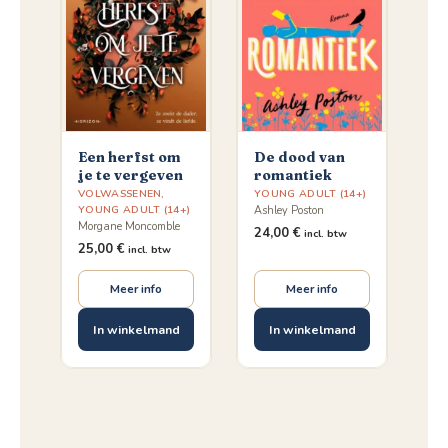
Een herfst om
De dood van
je te vergeven
romantiek
VOLWASSENEN
,
YOUNG ADULT (14+)
YOUNG ADULT (14+)
Ashley Poston
Morgane Moncomble
24,00
€
incl. btw
25,00
€
incl. btw
Meer info
Meer info
In winkelmand
In winkelmand