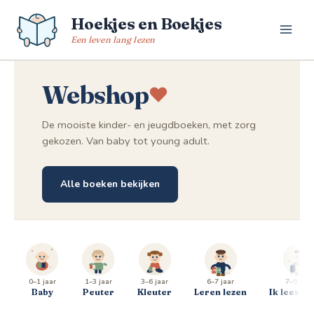
Spring
Hoekjes en Boekjes
naar
de
Een leven lang lezen
inhoud
Webshop
De mooiste kinder- en jeugdboeken, met zorg
gekozen. Van baby tot young adult.
Alle boeken bekijken
0–1 jaar
1–3 jaar
3–6 jaar
6–7 jaar
7–9 jaar
Baby
Peuter
Kleuter
Leren lezen
Ik lees al 