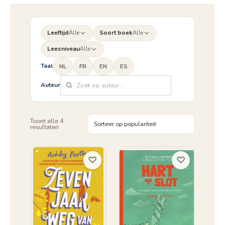
Leeftijd
Alle
Soort boek
Alle
Leesniveau
Alle
Taal
NL
FR
EN
ES
Auteur
Toont alle 4
Gesorteerd
resultaten
op
populariteit
♡
♡