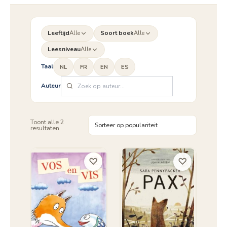
Leeftijd
Alle
Soort boek
Alle
Leesniveau
Alle
Taal
NL
FR
EN
ES
Auteur
Toont alle 2
Gesorteerd
resultaten
op
populariteit
♡
♡