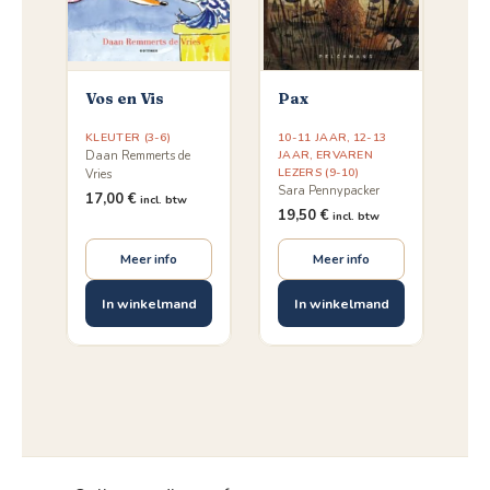
Vos en Vis
Pax
KLEUTER (3-6)
10-11 JAAR
,
12-13
JAAR
,
ERVAREN
Daan Remmerts de
LEZERS (9-10)
Vries
Sara Pennypacker
17,00
€
incl. btw
19,50
€
incl. btw
Meer info
Meer info
In winkelmand
In winkelmand