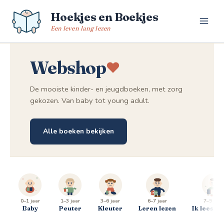
Spring
Hoekjes en Boekjes
naar
de
Een leven lang lezen
inhoud
Webshop
De mooiste kinder- en jeugdboeken, met zorg
gekozen. Van baby tot young adult.
Alle boeken bekijken
0–1 jaar
1–3 jaar
3–6 jaar
6–7 jaar
7–9 jaar
Baby
Peuter
Kleuter
Leren lezen
Ik lees al 