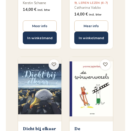
9)
,
LEREN LEZEN (6-7)
Kerstin Schoene
Catharina Valckx
14,00
€
incl. btw
14,00
€
incl. btw
Meer info
Meer info
In winkelmand
In winkelmand
♡
♡
Dicht bij elkaar
De