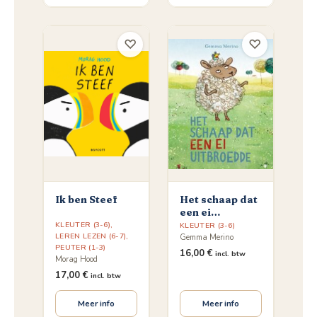
♡
♡
Ik ben Steef
Het schaap dat
een ei
uitbroedde
KLEUTER (3-6)
,
KLEUTER (3-6)
LEREN LEZEN (6-7)
,
Gemma Merino
PEUTER (1-3)
16,00
€
incl. btw
Morag Hood
17,00
€
incl. btw
Meer info
Meer info