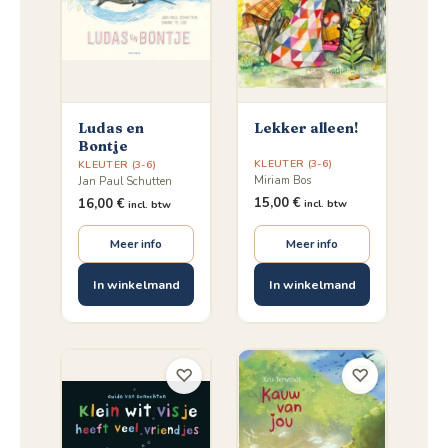
Ludas en
Lekker alleen!
Bontje
KLEUTER (3-6)
KLEUTER (3-6)
Miriam Bos
Jan Paul Schutten
15,00
€
16,00
€
incl. btw
incl. btw
Meer info
Meer info
In winkelmand
In winkelmand
♡
♡