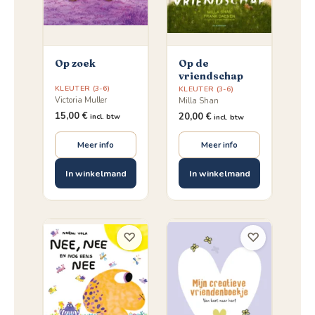
Op zoek
Op de
vriendschap
KLEUTER (3-6)
KLEUTER (3-6)
Victoria Muller
Milla Shan
15,00
€
20,00
€
incl. btw
incl. btw
Meer info
Meer info
In winkelmand
In winkelmand
♡
♡