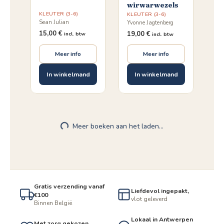
wirwarwezels
KLEUTER (3-6)
KLEUTER (3-6)
Sean Julian
Yvonne Jagtenberg
15,00
€
19,00
€
incl. btw
incl. btw
Meer info
Meer info
In winkelmand
In winkelmand
Meer boeken aan het laden…
Gratis verzending vanaf
Liefdevol ingepakt,
€100
vlot geleverd
Binnen België
Lokaal in Antwerpen
Met zorg gekozen