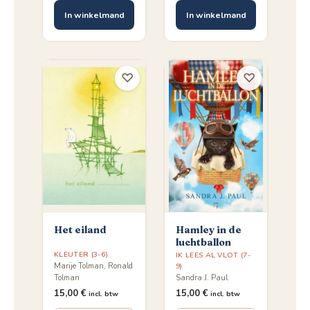
In winkelmand
In winkelmand
♡
♡
Het eiland
Hamley in de
luchtballon
KLEUTER (3-6)
IK LEES AL VLOT (7-
Marije Tolman, Ronald
9)
Tolman
Sandra J. Paul
15,00
€
15,00
€
incl. btw
incl. btw