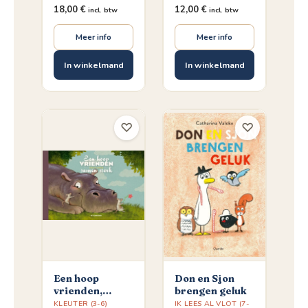
18,00
€
12,00
€
incl. btw
incl. btw
Meer info
Meer info
In winkelmand
In winkelmand
♡
♡
Een hoop
Don en Sjon
vrienden,
brengen geluk
samen sterk
KLEUTER (3-6)
IK LEES AL VLOT (7-