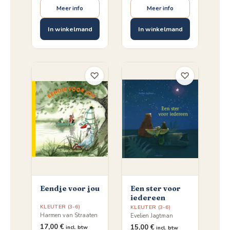
Meer info
Meer info
In winkelmand
In winkelmand
♡
♡
Eendje voor jou
Een ster voor
iedereen
KLEUTER (3-6)
KLEUTER (3-6)
Harmen van Straaten
Evelien Jagtman
17,00
€
15,00
€
incl. btw
incl. btw