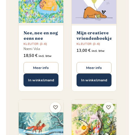
Nee, nee en nog
Mijn creatieve
eens nee
vriendenboekje
KLEUTER (3-6)
KLEUTER (3-6)
Noemi Vola
13,00
€
incl. btw
18,50
€
incl. btw
Meer info
Meer info
In winkelmand
In winkelmand
♡
♡