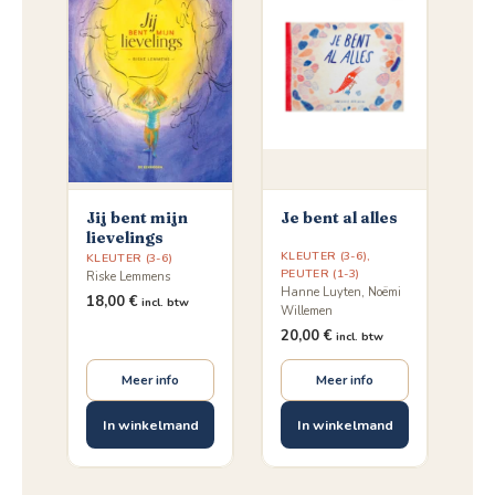
Jij bent mijn
Je bent al alles
lievelings
KLEUTER (3-6)
,
KLEUTER (3-6)
PEUTER (1-3)
Riske Lemmens
Hanne Luyten, Noëmi
18,00
€
incl. btw
Willemen
20,00
€
incl. btw
Meer info
Meer info
In winkelmand
In winkelmand