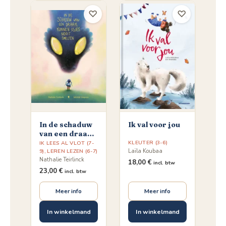
♡
♡
In de schaduw
Ik val voor jou
van een draak
kunnen ijsjes
KLEUTER (3-6)
IK LEES AL VLOT (7-
Laïla Koubaa
nooit smelten
9)
,
LEREN LEZEN (6-7)
Nathalie Teirlinck
18,00
€
incl. btw
23,00
€
incl. btw
Meer info
Meer info
In winkelmand
In winkelmand