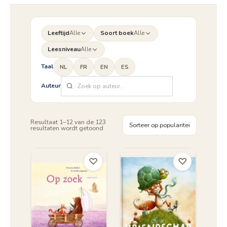
Leeftijd
Alle
Soort boek
Alle
Leesniveau
Alle
Taal
NL
FR
EN
ES
Auteur
Resultaat 1–12 van de 123
Gesorteerd
resultaten wordt getoond
op
populariteit
♡
♡