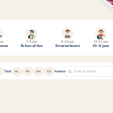
aar
7–9 jaar
9–10 jaar
10–11 jaar
lezen
Ik lees al vlot
Ervaren lezers
10–11 jaar
Taal
Auteur
NL
FR
EN
ES