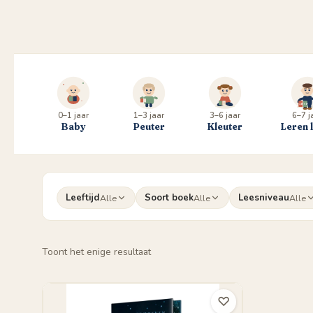
0–1 jaar
1–3 jaar
3–6 jaar
6–7 j
Baby
Peuter
Kleuter
Leren 
Leeftijd
Soort boek
Leesniveau
Alle
Alle
Alle
Toont het enige resultaat
♡