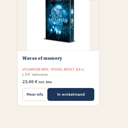
Waves of memory
VOLWASSENEN
,
YOUNG ADULT (14+)
L.S.R. Verhoeven
23,00
€
incl. btw
In winkelmand
Meer info