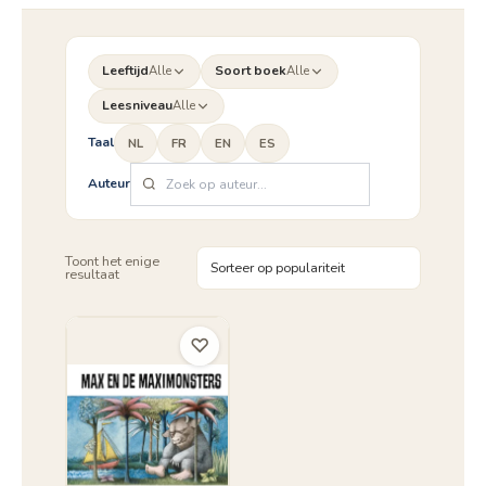
Leeftijd
Alle
Soort boek
Alle
Leesniveau
Alle
Taal
NL
FR
EN
ES
Auteur
Toont het enige
resultaat
♡