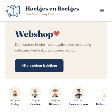
Spring
Hoekjes en Boekjes
naar
de
Een leven lang lezen
inhoud
Webshop
De mooiste kinder- en jeugdboeken, met zorg
gekozen. Van baby tot young adult.
Alle boeken bekijken
0–1 jaar
1–3 jaar
3–6 jaar
6–7 jaar
7–9 jaar
Baby
Peuter
Kleuter
Leren lezen
Ik lees al 