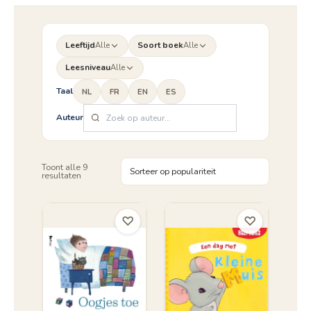
Leeftijd
Alle
Soort boek
Alle
Leesniveau
Alle
Taal
NL
FR
EN
ES
Auteur
Toont alle 9
Gesorteerd
resultaten
op
populariteit
♡
♡