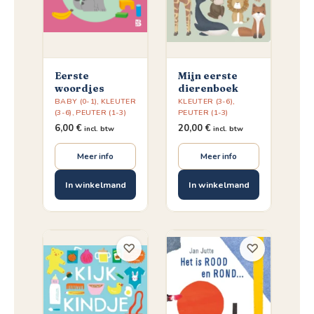
Eerste
Mijn eerste
woordjes
dierenboek
BABY (0-1)
,
KLEUTER
KLEUTER (3-6)
,
(3-6)
,
PEUTER (1-3)
PEUTER (1-3)
6,00
€
20,00
€
incl. btw
incl. btw
Meer info
Meer info
In winkelmand
In winkelmand
♡
♡