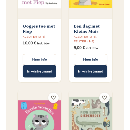
Oogjes toe met
Een dag met
Fiep
Kleine Muis
KLEUTER (3-6)
KLEUTER (3-6)
,
PEUTER (1-3)
10,00
€
incl. btw
9,00
€
incl. btw
Meer info
Meer info
In winkelmand
In winkelmand
♡
♡