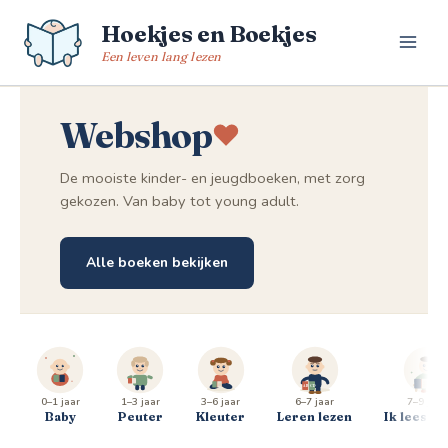
Spring
Hoekjes en Boekjes
naar
de
Een leven lang lezen
inhoud
Webshop
De mooiste kinder- en jeugdboeken, met zorg
gekozen. Van baby tot young adult.
Alle boeken bekijken
0–1 jaar
1–3 jaar
3–6 jaar
6–7 jaar
7–9 jaar
Baby
Peuter
Kleuter
Leren lezen
Ik lees al 