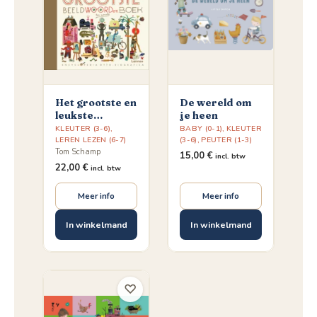
Het grootste en
De wereld om
leukste
je heen
beeldwoordenboek
KLEUTER (3-6)
,
BABY (0-1)
,
KLEUTER
ter wereld
LEREN LEZEN (6-7)
(3-6)
,
PEUTER (1-3)
Tom Schamp
15,00
€
incl. btw
22,00
€
incl. btw
Meer info
Meer info
In winkelmand
In winkelmand
♡