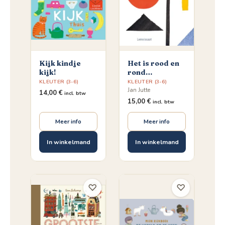
Kijk kindje
Het is rood en
kijk!
rond…
KLEUTER (3-6)
KLEUTER (3-6)
Jan Jutte
14,00
€
incl. btw
15,00
€
incl. btw
Meer info
Meer info
In winkelmand
In winkelmand
♡
♡