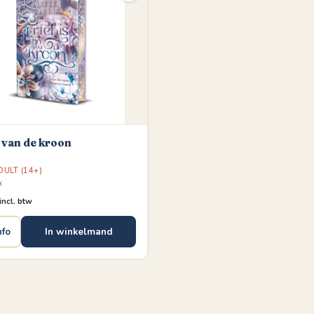
 van de kroon
ULT (14+)
x
incl. btw
In winkelmand
nfo