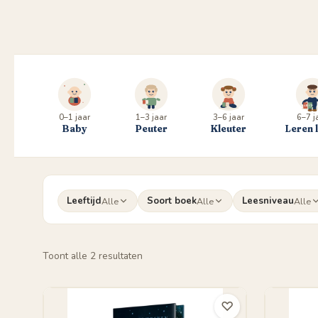
0–1 jaar
1–3 jaar
3–6 jaar
6–7 j
Baby
Peuter
Kleuter
Leren 
Leeftijd
Soort boek
Leesniveau
Alle
Alle
Alle
Gesorteerd
Toont alle 2 resultaten
op
populariteit
♡