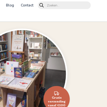
Products
Blog
Contact
search
Gratis
verzending
vanaf €100