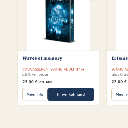
Waves of memory
Erfenis
VOLWASSENEN
,
YOUNG ADULT (14+)
YOUNG AD
L.S.R. Verhoeven
Lieze Cleri
23,00
€
23,00
€
incl. btw
In winkelmand
Meer info
Meer i