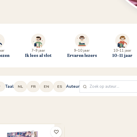
aar
7–9 jaar
9–10 jaar
10–11 jaar
lezen
Ik lees al vlot
Ervaren lezers
10–11 jaar
Taal
Auteur
NL
FR
EN
ES
♡