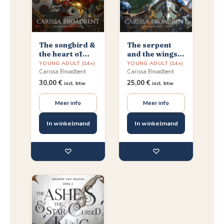
The songbird &
The serpent
the heart of
and the wings
stone
of night
YOUNG ADULT (14+)
YOUNG ADULT (14+)
Carissa Broadbent
Carissa Broadbent
30,00
€
25,00
€
incl. btw
incl. btw
Meer info
Meer info
In winkelmand
In winkelmand
♡
♡