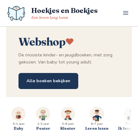
Spring
Hoekjes en Boekjes
naar
de
Een leven lang lezen
inhoud
Webshop
De mooiste kinder- en jeugdboeken, met zorg
gekozen. Van baby tot young adult.
Alle boeken bekijken
0–1 jaar
1–3 jaar
3–6 jaar
6–7 jaar
7–9 jaar
Baby
Peuter
Kleuter
Leren lezen
Ik lees al 