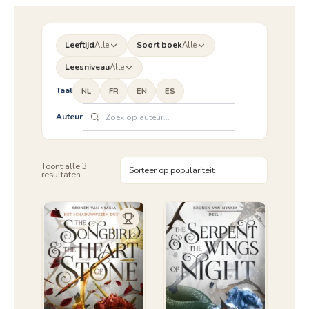
Leeftijd
Alle
Soort boek
Alle
Leesniveau
Alle
Taal
NL
FR
EN
ES
Auteur
Toont alle 3
Gesorteerd
resultaten
op
populariteit