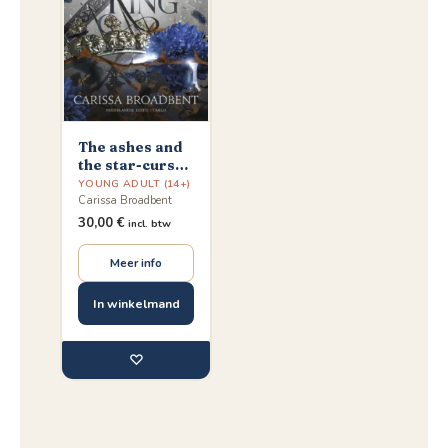
The ashes and
the star-cursed
king
YOUNG ADULT (14+)
Carissa Broadbent
30,00
€
incl. btw
Meer info
In winkelmand
♡