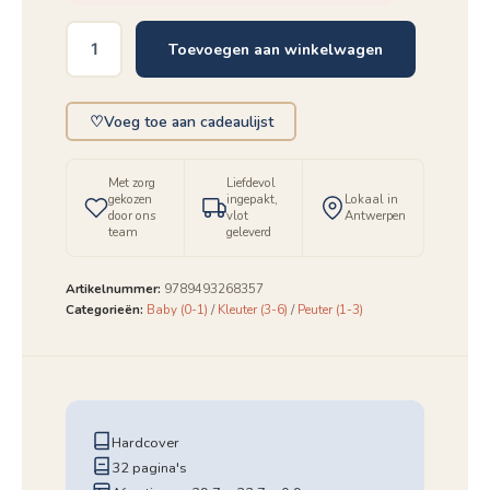
Toevoegen aan winkelwagen
Mamie-
papi
je
♡
Voeg toe aan cadeaulijst
viens
aantal
Met zorg
Liefdevol
gekozen
ingepakt,
Lokaal in
door ons
vlot
Antwerpen
team
geleverd
Artikelnummer:
9789493268357
Categorieën:
Baby (0-1)
/
Kleuter (3-6)
/
Peuter (1-3)
Hardcover
32 pagina's