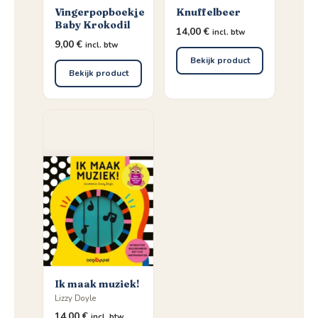
Vingerpopboekje
Knuffelbeer
Baby Krokodil
14,00
€
incl. btw
9,00
€
incl. btw
Bekijk product
Bekijk product
Ik maak muziek!
Lizzy Doyle
14,00
€
incl. btw