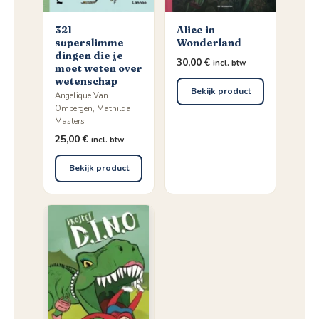
321
Alice in
superslimme
Wonderland
dingen die je
30,00
€
incl. btw
moet weten over
wetenschap
Bekijk product
Angelique Van
Ombergen, Mathilda
Masters
25,00
€
incl. btw
Bekijk product