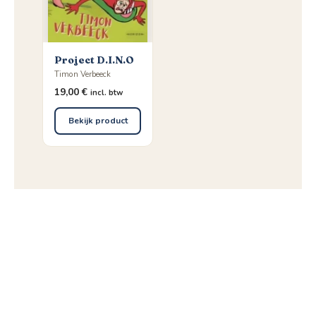
Project D.I.N.O
Timon Verbeeck
19,00
€
incl. btw
Bekijk product