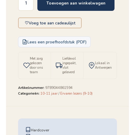
Toevoegen aan winkelwagen
Democratie
aantal
♡
Voeg toe aan cadeaulijst
Lees een proefhoofdstuk (PDF)
Met zorg
Liefdevol
gekozen
ingepakt,
Lokaal in
door ons
vlot
Antwerpen
team
geleverd
Artikelnummer:
9789044861594
Categorieën:
10-11 jaar
/
Ervaren lezers (9-10)
Hardcover