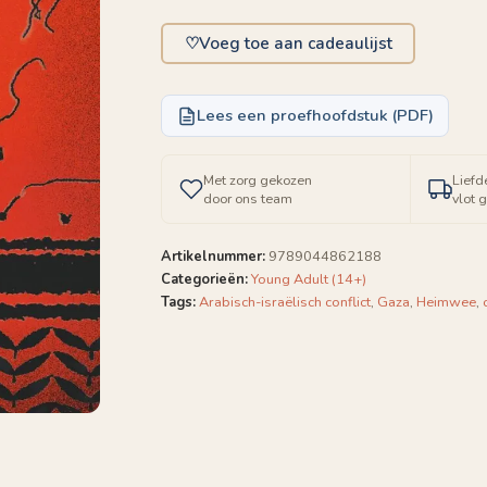
aantal
♡
Voeg toe aan cadeaulijst
Lees een proefhoofdstuk (PDF)
Met zorg gekozen
Liefd
door ons team
vlot 
Artikelnummer:
9789044862188
Categorieën:
Young Adult (14+)
Tags:
Arabisch-israëlisch conflict
,
Gaza
,
Heimwee
,