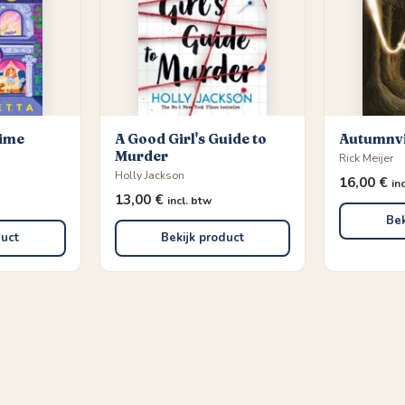
Time
A Good Girl's Guide to
Autumnvi
Murder
Rick Meijer
Holly Jackson
16,00
€
in
13,00
€
incl. btw
Bek
duct
Bekijk product