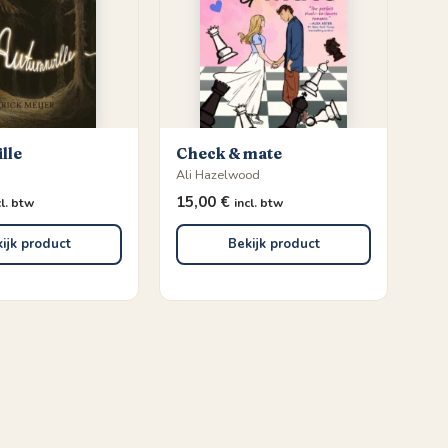
lle
Check & mate
Ali Hazelwood
15,00
€
cl. btw
incl. btw
ijk product
Bekijk product