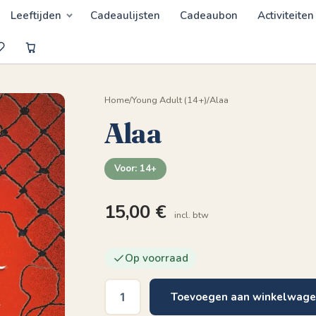
Leeftijden
Cadeaulijsten
Cadeaubon
Activiteiten
Home
/
Young Adult (14+)
/
Alaa
Alaa
Voor: 14+
15,00
€
incl. btw
Op voorraad
Toevoegen aan winkelwag
Alaa