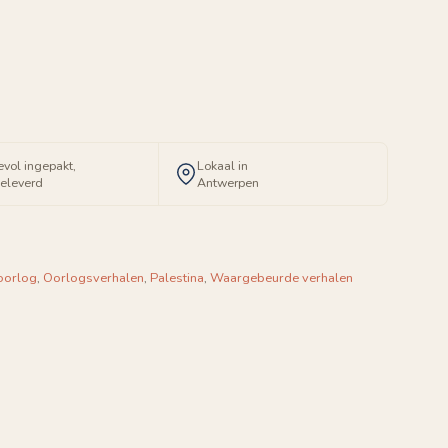
evol ingepakt,
Lokaal in
geleverd
Antwerpen
oorlog
,
Oorlogsverhalen
,
Palestina
,
Waargebeurde verhalen