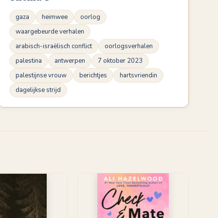
gaza
heimwee
oorlog
waargebeurde verhalen
arabisch-israëlisch conflict
oorlogsverhalen
palestina
antwerpen
7 oktober 2023
palestijnse vrouw
berichtjes
hartsvriendin
dagelijkse strijd