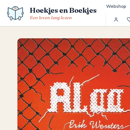
Spring
Webshop
Hoekjes en Boekjes
naar
de
Een leven lang lezen
inhoud