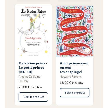
De kleine prins -
Acht prinsessen
Le petit prince
en een
(NL-FR)
toverspiegel
Antoine De Saint-
Natasha Farrant
Exupéry
18,00
€
incl. btw
20,00
€
incl. btw
Bekijk product
Bekijk product