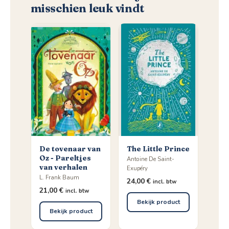
misschien leuk vindt
De tovenaar van
The Little Prince
Oz - Pareltjes
Antoine De Saint-
van verhalen
Exupéry
L. Frank Baum
24,00
€
incl. btw
21,00
€
incl. btw
Bekijk product
Bekijk product