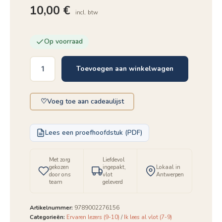
10,00
€
incl. btw
Op voorraad
Toevoegen aan winkelwagen
Chill
&
geniet
♡
Voeg toe aan cadeaulijst
-
Mijn
mindfulness-
doeboek
Lees een proefhoofdstuk (PDF)
aantal
Met zorg
Liefdevol
gekozen
ingepakt,
Lokaal in
door ons
vlot
Antwerpen
team
geleverd
Artikelnummer:
9789002276156
Categorieën:
Ervaren lezers (9-10)
/
Ik lees al vlot (7-9)