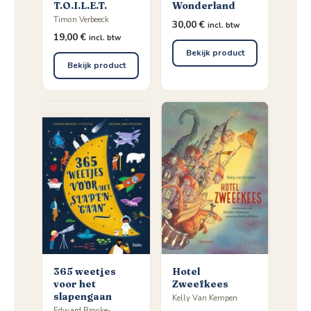
T.O.I.L.E.T.
Wonderland
Timon Verbeeck
30,00
€
incl. btw
19,00
€
incl. btw
Bekijk product
Bekijk product
365 weetjes
Hotel
voor het
Zweefkees
slapengaan
Kelly Van Kempen
Edward Brooke-