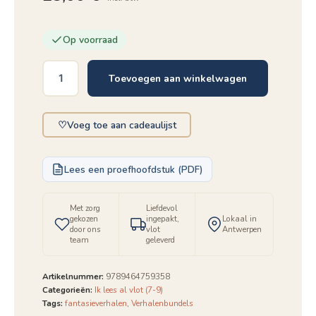
Op voorraad
Toevoegen aan winkelwagen
De
muis
die
♡
Voeg toe aan cadeaulijst
katten
at
aantal
Lees een proefhoofdstuk (PDF)
Met zorg
Liefdevol
gekozen
ingepakt,
Lokaal in
door ons
vlot
Antwerpen
team
geleverd
Artikelnummer:
9789464759358
Categorieën:
Ik lees al vlot (7-9)
Tags:
fantasieverhalen
,
Verhalenbundels