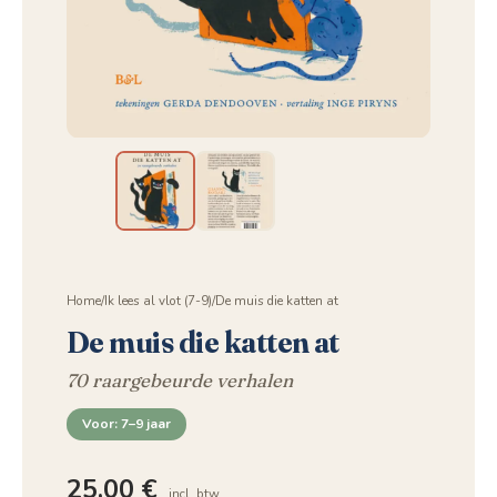
Home
/
Ik lees al vlot (7-9)
/
De muis die katten at
De muis die katten at
70 raargebeurde verhalen
Voor: 7–9 jaar
25,00
€
incl. btw