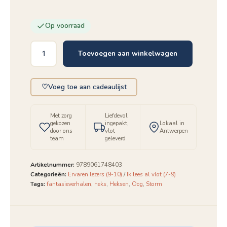
Op voorraad
Toevoegen aan winkelwagen
In
het
oog
♡
Voeg toe aan cadeaulijst
van
de
storm
Met zorg
Liefdevol
aantal
gekozen
ingepakt,
Lokaal in
door ons
vlot
Antwerpen
team
geleverd
Artikelnummer:
9789061748403
Categorieën:
Ervaren lezers (9-10)
/
Ik lees al vlot (7-9)
Tags:
fantasieverhalen
,
heks
,
Heksen
,
Oog
,
Storm