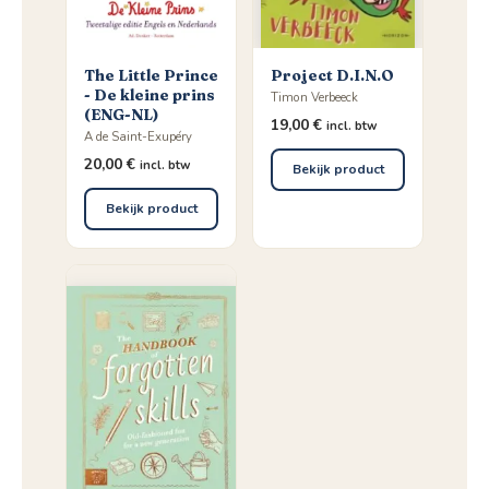
The Little Prince
Project D.I.N.O
- De kleine prins
Timon Verbeeck
(ENG-NL)
19,00
€
incl. btw
A de Saint-Exupéry
20,00
€
incl. btw
Bekijk product
Bekijk product