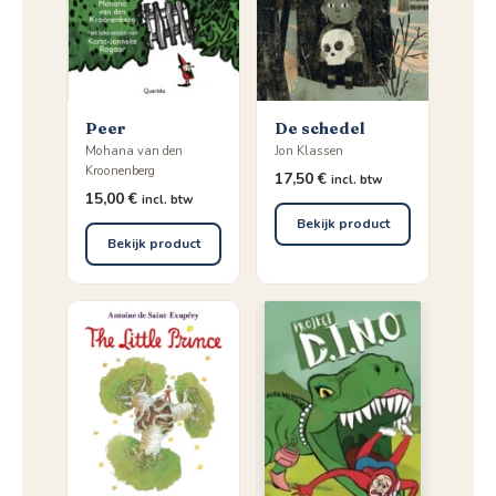
Peer
De schedel
Mohana van den
Jon Klassen
Kroonenberg
17,50
€
incl. btw
15,00
€
incl. btw
Bekijk product
Bekijk product