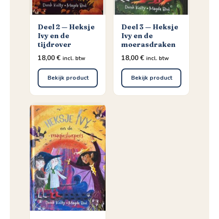
Deel 2 — Heksje
Deel 3 — Heksje
Ivy en de
Ivy en de
tijdrover
moerasdraken
18,00
€
18,00
€
incl. btw
incl. btw
Bekijk product
Bekijk product