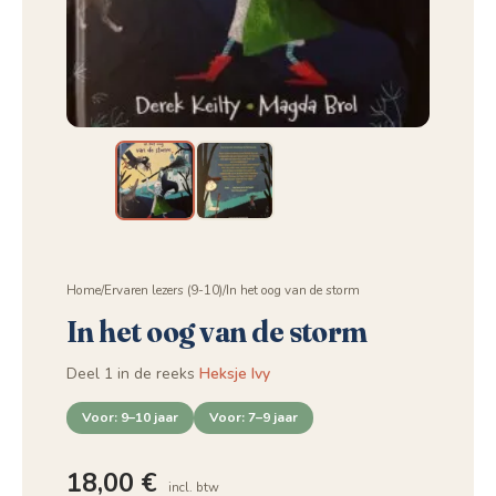
Home
/
Ervaren lezers (9-10)
/
In het oog van de storm
In het oog van de storm
Deel 1 in de reeks
Heksje Ivy
Voor: 9–10 jaar
Voor: 7–9 jaar
18,00
€
incl. btw