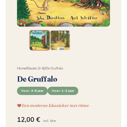
Home
/
Kleuter (3-6)
/
De Gruffalo
De Gruffalo
Voor: 3–6 jaar
Voor: 1–3 jaar
Een moderne klassieker met ritme
12,00
€
incl. btw