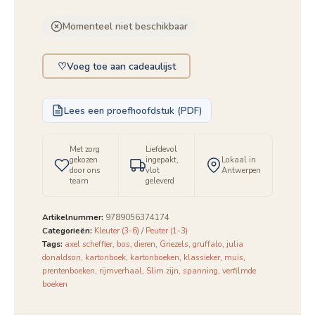
Momenteel niet beschikbaar
♡
Voeg toe aan cadeaulijst
Lees een proefhoofdstuk (PDF)
Met zorg
Liefdevol
gekozen
ingepakt,
Lokaal in
door ons
vlot
Antwerpen
team
geleverd
Artikelnummer:
9789056374174
Categorieën:
Kleuter (3-6)
/
Peuter (1-3)
Tags:
axel scheffler
,
bos
,
dieren
,
Griezels
,
gruffalo
,
julia
donaldson
,
kartonboek
,
kartonboeken
,
klassieker
,
muis
,
prentenboeken
,
rijmverhaal
,
Slim zijn
,
spanning
,
verfilmde
boeken