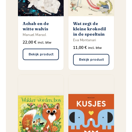
Achab en de
Wat zegt de
witte walvis
kleine krokodil
in de speeltuin
Manuel Marsol
Eva Montanari
22,00
€
incl. btw
11,00
€
incl. btw
Bekijk product
Bekijk product