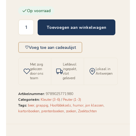
Op voorraad
Toevoegen aan winkelwagen
Ik
wil
mijn
♡
Voeg toe aan cadeaulijst
hoed
terug
aantal
Met zorg
Liefdevol
gekozen
ingepakt,
Lokaal in
door ons
vlot
Antwerpen
team
geleverd
Artikelnummer:
9789025771980
Categorieën:
Kleuter (3-6)
/
Peuter (1-3)
Tags:
beer
,
grappig
,
Hoofddeksels
,
humor
,
jon klassen
,
kartonboeken
,
prentenboeken
,
zoeken
,
Zoektochten