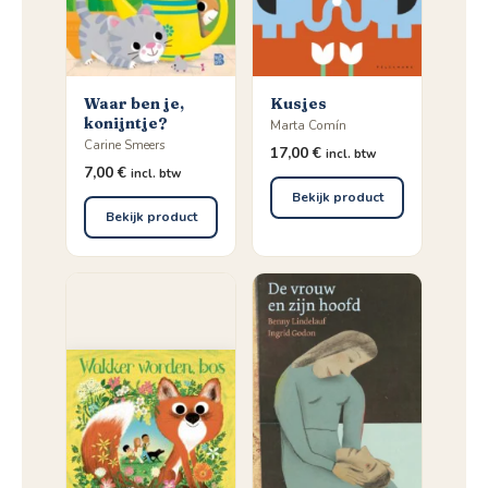
Waar ben je,
Kusjes
konijntje?
Marta Comín
Carine Smeers
17,00
€
incl. btw
7,00
€
incl. btw
Bekijk product
Bekijk product