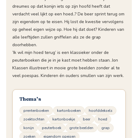
dreumes op dat konijn iets op zijn hoofd heeft dat
verdacht veel lijkt op een hoed..? De beer sprint terug om
zijn eigendom op te eisen. Hij lost de kwestie vervolgens
op geheel eigen wijze op. Hoe hij dat doet? Kinderen van
alle leeftijden zullen gniffelen als ze de grap
doorhebben.
‘Ik wil mijn hoed terug’ is een klassieker onder de
peuterboeken die je in je kast moet hebben staan. Jon
Klassen illustreert in mooie grote beelden zonder al te
veel poespas. Kinderen én ouders smullen van zijn werk.
Thema’s
prentenboeken
kartonboeken
hoofddeksels
zoektochten
kartonboekje
beer
hoed
konijn
peuterboek
grote beelden
grap
zoeken
eigendom opeisen