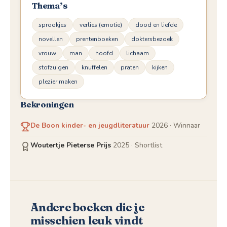
Thema’s
sprookjes
verlies (emotie)
dood en liefde
novellen
prentenboeken
doktersbezoek
vrouw
man
hoofd
lichaam
stofzuigen
knuffelen
praten
kijken
plezier maken
Bekroningen
De Boon kinder- en jeugdliteratuur
2026
· Winnaar
Woutertje Pieterse Prijs
2025
· Shortlist
Andere boeken die je
misschien leuk vindt