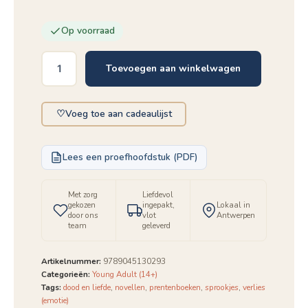
Op voorraad
Toevoegen aan winkelwagen
De
vrouw
en
♡
Voeg toe aan cadeaulijst
zijn
hoofd
aantal
Lees een proefhoofdstuk (PDF)
Met zorg
Liefdevol
gekozen
ingepakt,
Lokaal in
door ons
vlot
Antwerpen
team
geleverd
Artikelnummer:
9789045130293
Categorieën:
Young Adult (14+)
Tags:
dood en liefde
,
novellen
,
prentenboeken
,
sprookjes
,
verlies
(emotie)