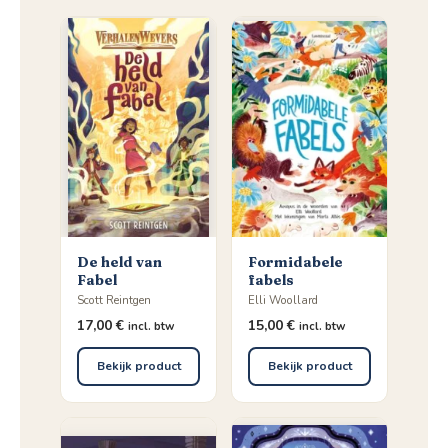
De held van
Formidabele
Fabel
fabels
Scott Reintgen
Elli Woollard
17,00
€
15,00
€
incl. btw
incl. btw
Bekijk product
Bekijk product